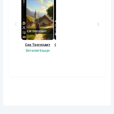
Сэр Троглодит
Осколки прошлого
Неучтенный 3
Угроза клану
Виталий Башун
Екатерина
(Альтернативн
Ермачкова (Фиби)
продолжение
Константин
Муравьев