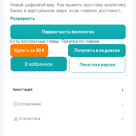
Новый цифровой мир. Как выжить простому аналитику
банка в виртуальном мире, если главное достоинство
ум, а вокруг ценятся сила и магия. Надо просто
Развернуть
использовать то, что есть и следовать своему пути. А
неудачи по дороге только способствуют процветанию
Первая часть бесплатно
и самосовершенствованию. Не спеша разберёмся с
сегодняшними проблемами и найдём решение главной
Есть бесплатные главы · Покупка по главам
задачи. Почему я здесь? Кто враг, а кто друг? Как всё
Получить в подписке
исправить, мстить или начать новую жизнь?
В избранное
Печатная версия
Аннотация
Оглавление
Статистика