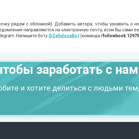
очку рядом с обложкой). Добавить автора, чтобы узнавать о но
ведомления направляются на электронную почту, если Вы сами е
legram. Напишите боту
@ZellulozaBot
(команда
/followbook 1297
чтобы заработать с на
бите и хотите делиться с людьми тем,