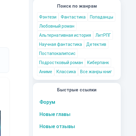
Поиск по жанрам
А
Фэнтези
Фантастика
Попаданцы
Любовный роман
Альтернативная история
ЛитРПГ
Научная фантастика
Детектив
Постапокалипсис
Подростковый роман
Киберпанк
Аниме
Классика
Все жанры книг
Быстрые ссылки
Форум
10
за часть
10
за часть
10
за часть
1
Новые главы
Новые отзывы