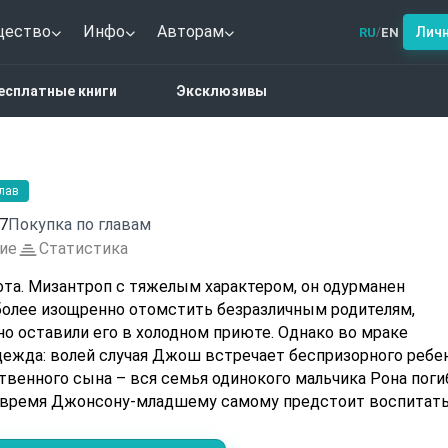
щество
Инфо
Авторам
Лич
RU
EN
/
астика
Джонсоны
есплатные книги
Эксклюзивы
глав
7
Покупка по главам
ие
Статистика
а. Мизантроп с тяжелым характером, он одурманен
олее изощренно отомстить безразличным родителям,
но оставили его в холодном приюте. Однако во мраке
дежда: волей случая Джош встречает беспризорного ребе
твенного сына – вся семья одинокого мальчика Рона поги
я время Джонсону-младшему самому предстоит воспитат
елать правильно? Три непростые судьбы. Три
га поколения, объединенных одной общей болью. На что