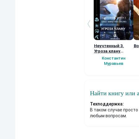
Неучтенный 3.
Во
Угроза клану
(Альтернативное
Константин
продолжение)
Муравьев
Найти книгу или 
Техподдержка:
В таком случае просто
любым вопросам.