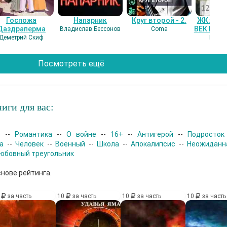
Госпожа
Напарник
Круг второй - 2.
ЖК: СЕ
Даздраперма
ВЕК НАШ
Владислав Бессонов
Coma
Деметрий Скиф
Гость
Посмотреть ещё
иги для вас:
р
--
Романтика
--
О войне
--
16+
--
Антигерой
--
Подросток
а
--
Человек
--
Военный
--
Школа
--
Апокалипсис
--
Неожиданн
юбовный треугольник
снове рейтинга.
0
за часть
10
за часть
10
за часть
10
за часть