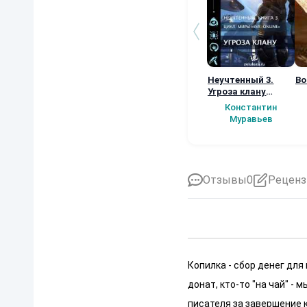
Неучтенный 3.
Во
Угроза клану
(Альтернативное
Константин
продолжение)
Муравьев
Отзывы
0
Реценз
Копилка - сбор денег для
донат, кто-то "на чай" -
писателя за завершение к