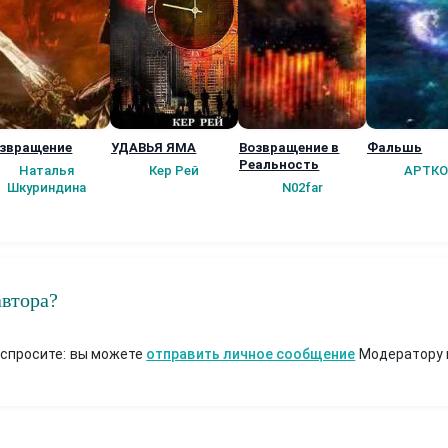
звращение
УДАВЬЯ ЯМА
Возвращение в
Фальшь
Реальность
Наталья
Кер Рей
АРТКО
Шкуриндина
N02far
автора?
 спросите: вы можете
отправить личное сообщение
Модератору 