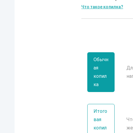
Что такое копилка?
Обычн
ая
Дл
копил
на
ка
Итого
вая
Чт
копил
же