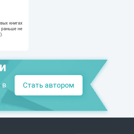
вых книгах
е раньше не
5
).
ми
 в
Стать автором