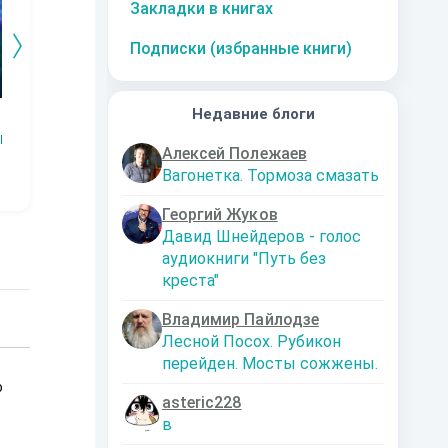
Закладки в книгах
Подписки (избранные книги)
Недавние блоги
Змей.
Технарь.
Заместитель
Эк
императора
Р
Наталья
Константин
Алексей Полежаев
Шкуриндина
Муравьев
Аксюта Янсен
Вагонетка. Тормоза смазать
Георгий Жуков
Давид Шнейдеров - голос
аудиокниги "Путь без
креста"
Владимир Пайлодзе
Лесной Посох. Рубикон
перейден. Мосты сожжены.
о
asteric228
в