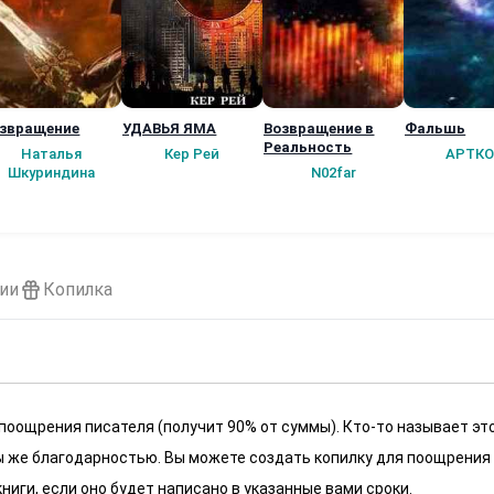
звращение
УДАВЬЯ ЯМА
Возвращение в
Фальшь
Реальность
Наталья
Кер Рей
АРТКО
Шкуриндина
N02far
ии
Копилка
 поощрения писателя (получит 90% от суммы). Кто-то называет эт
 мы же благодарностью. Вы можете создать копилку для поощрения
ниги, если оно будет написано в указанные вами сроки.