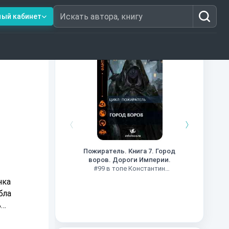
ный кабинет
Искать автора, книгу
Книги из топ-100
Кни
#34 в 
Пожиратель. Книга 7. Город
воров. Дороги Империи.
#99 в топе Константин
Муравьев
нка
бла
ь