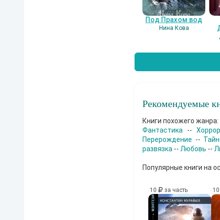
Под Прахом вод
Нина Кова
Рекомендуемые кн
Книги похожего жанра:
Фантастика
--
Хорро
Перерождение
--
Тайн
развязка
--
Любовь
--
Л
Популярные книги на о
10
за часть
1