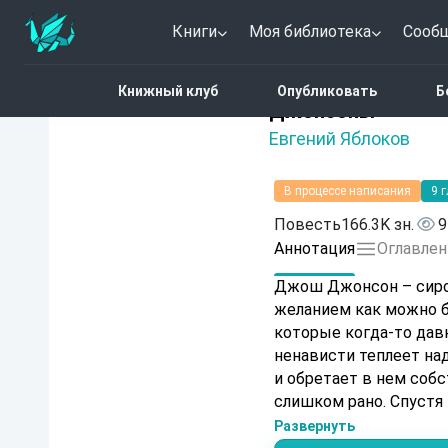
Книги
Моя библиотека
Сооб
Главная
Каталог
Фант
Книжный клуб
Опубликовать
Б
Нет оценок
Джонсоны
Евгений Яблоков
В процессе написания
9 
Повесть
166.3K зн.
9
Аннотация
Оглавлен
Джош Джонсон – сирот
желанием как можно б
которые когда-то дав
ненависти теплеет на
и обретает в нем собс
слишком рано. Спуст
ребенка – но сможет ли он все сд
Развернуть
непохожих друг на дру