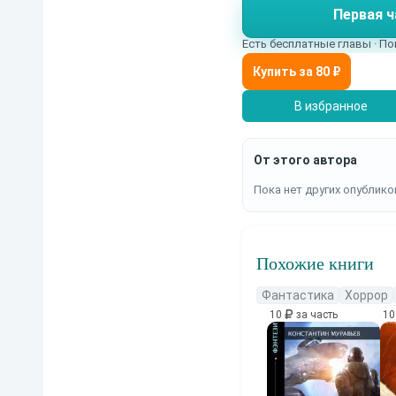
Первая ч
способен человек, что
будущему? Сломать чу
Есть бесплатные главы · По
что, если все и сразу
гнев и даже – повергн
В избранное
От этого автора
Пока нет других опублико
Похожие книги
Фантастика
Хоррор
10
за часть
1