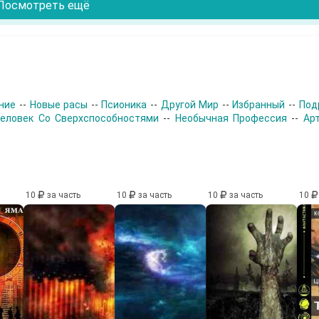
Посмотреть ещё
ние
--
Новые расы
--
Псионика
--
Другой Мир
--
Избранный
--
Под
еловек Со Сверхспособностями
--
Необычная Профессия
--
Ар
10
за часть
10
за часть
10
за часть
10