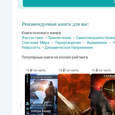
Рекомендуемые книги для вас:
Книги похожего жанра:
Фантастика
--
Приключения
--
Самосовершенствова
Спасение Мира
--
Перерождение
--
Выживание
--
Ч
Нейросеть
--
Динамическое Напряжение
Популярные книги на основе рейтинга.
10
за часть
10
за часть
10
за часть