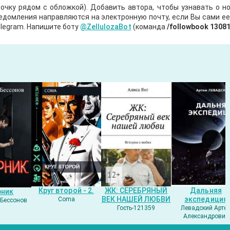
очку рядом с обложкой). Добавить автора, чтобы узнавать о но
ведомления направляются на электронную почту, если Вы сами е
legram. Напишите боту
@ZellulozaBot
(команда
/followbook 1308
Круг второй - 2.
ЖК: СЕРЕБРЯНЫЙ
Дальняя
рник
ВЕК НАШЕЙ ЛЮБВИ
экспедиция
Coma
Бессонов
Гость-121359
Левадский Арте
Александрович