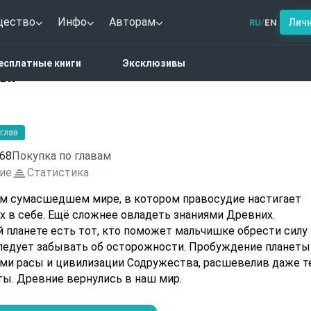
щество
Инфо
Авторам
Лич
RU
EN
/
астика
Малой. Книга третья
есплатные книги
Эксклюзивы
тья
 глав
68
Покупка по главам
ие
Статистика
м сумасшедшем мире, в котором правосудие настигает
 в себе. Ещё сложнее овладеть знаниями Древних.
й планете есть тот, кто поможет мальчишке обрести силу
следует забывать об осторожности. Пробуждение планеты
и расы и цивилизации Содружества, расшевелив даже те
ты. Древние вернулись в наш мир.