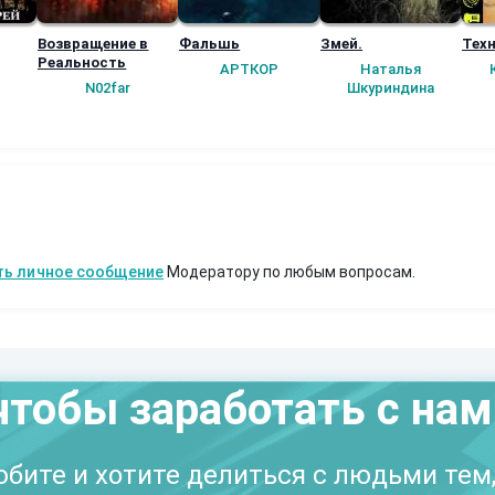
Возвращение в
Фальшь
Змей.
Техн
Реальность
АРТКОР
Наталья
N02far
Шкуриндина
ть личное сообщение
Модератору по любым вопросам.
чтобы заработать с на
бите и хотите делиться с людьми тем,