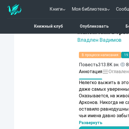
Книги
Моя библиотека
Сооб
Главная
Каталог
Фант
Книжный клуб
Опубликовать
Б
5 (2)
Малой. Книга тре
Владлен Вадимов
В процессе написания
19
Повесть
313.8K зн.
8
Аннотация
Оглавлен
Нелегко выжить в это
даже самых уверенных
Оказывается, на живо
Арконов. Никогда не 
оставило равнодушным
чьи имена давно забы
Развернуть