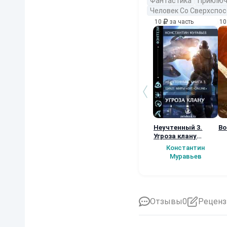
Фантастика
Приключ
Человек Со Сверхспо
10
за часть
1
Неучтенный 3.
Во
Угроза клану
(Альтернативное
Константин
продолжение)
Муравьев
Отзывы
0
Реценз