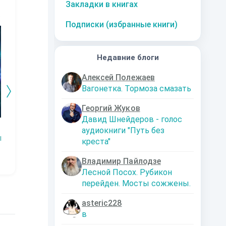
Закладки в книгах
10
за часть
10
за часть
10
за часть
1
Подписки (избранные книги)
Недавние блоги
Алексей Полежаев
Вагонетка. Тормоза смазать
Георгий Жуков
Давид Шнейдеров - голос
Змей.
Технарь.
Заместитель
Эк
аудиокниги "Путь без
императора
Р
Наталья
Константин
креста"
Шкуриндина
Муравьев
Аксюта Янсен
Владимир Пайлодзе
Лесной Посох. Рубикон
перейден. Мосты сожжены.
asteric228
в