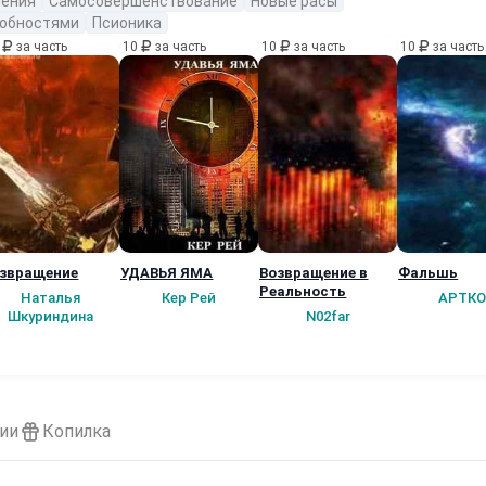
ения
Самосовершенствование
Новые расы
собностями
Псионика
0
за часть
10
за часть
10
за часть
10
за часть
звращение
УДАВЬЯ ЯМА
Возвращение в
Фальшь
Реальность
Наталья
Кер Рей
АРТКО
Шкуриндина
N02far
ии
Копилка