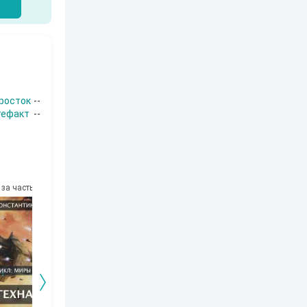
росток
--
тефакт
--
за часть
10
за часть
10
за часть
10
за часть