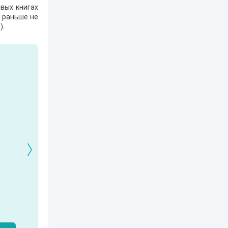
вых книгах
е раньше не
1
).
Кто я? Или как
1. Ксенолог с
2120: В гостях у
найти себя в
пересадочной
внуков
современном мире
станции
Александр Никатор
nastyaaaacha
Аксюта Янсен
м