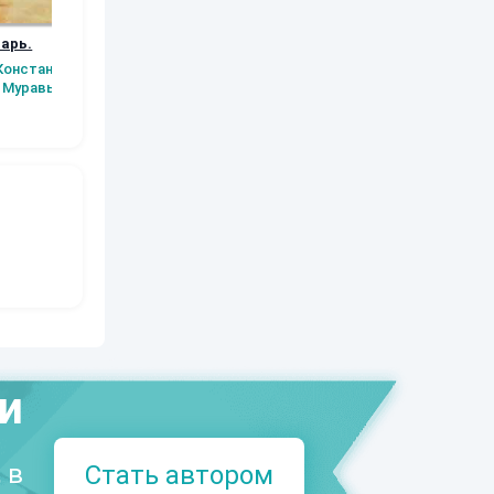
арь.
Заместитель
Экспедиция в Лес
Амадзин 2.
императора
Осколки было
Константин
Аксюта Янсен
могущества.
Муравьев
Аксюта Янсен
Сергей Ски
ми
 в
Стать автором