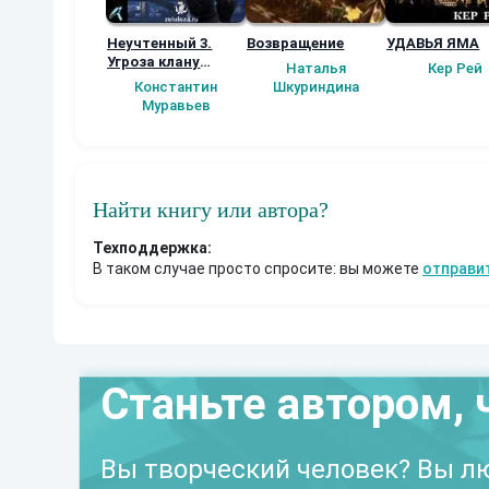
Неучтенный 3.
Возвращение
УДАВЬЯ ЯМА
Угроза клану
Наталья
Кер Рей
(Альтернативное
Константин
Шкуриндина
продолжение)
Муравьев
Найти книгу или автора?
Техподдержка:
В таком случае просто спросите: вы можете
отправи
Станьте автором, 
Вы творческий человек? Вы лю