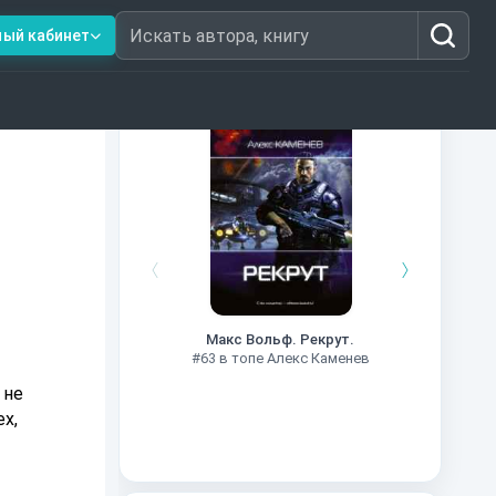
ный кабинет
Искать автора, книгу
Книги из топ-100
#7
Макс Вольф. Рекрут.
#63 в топе Алекс Каменев
 не
х,