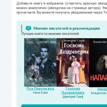
Добавьте книгу в избранное (отметить красную звезд
можно аналогично (звездочка на странице автора). У
прочитаете. Вы можете получать уведомления через Te
Мнение писателей и рекомендации
Лучшие книги по мнению писателей.
Под Прахом вод
Госпожа
Напа
Даздраперма
Нина Кова
Владислав 
Деметрий Скиф