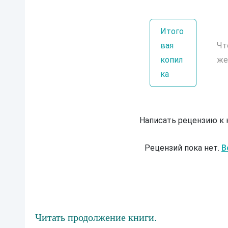
Итого
вая
Чт
копил
же
ка
Написать рецензию к
Рецензий пока нет.
В
Читать продолжение книги.