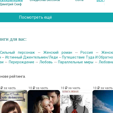
Даздраперма
ВЕК НАШ
Владислав Бессонов
Coma
Деметрий Скиф
Гость
Посмотреть ещё
иги для вас:
-
Сильный персонаж
--
Женский роман
--
Россия
--
Женск
н
--
Истинный Джентельмен/Леди
--
Путешествие Туда И Обратн
ви
--
Перерождение
--
Любовь
--
Параллельные миры
--
Любовн
снове рейтинга.
0
за часть
10
за часть
10
за часть
10
за часть