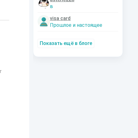
в
visa card
Прошлое и настоящее
Показать ещё в блоге
т