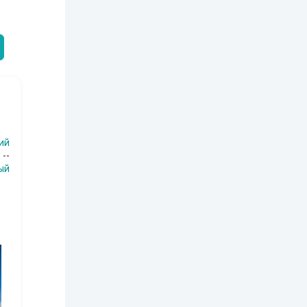
ЕЙ ЛЮБВИ
экспедиция
найти себя в
пересадочн
современном мире
станции
-121359
Левадский Артем
Александрович
nastyaaaacha
Аксюта Янсе
ий
о
--
ый
10
за часть
10
за часть
10
за часть
1