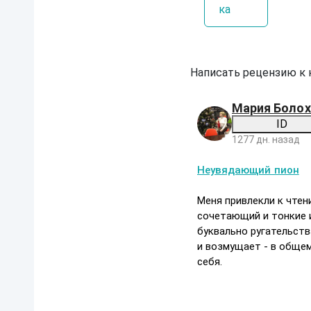
ка
Написать рецензию к
Мария Болох
ID
1277 дн. назад
Н
Неувядающий пион
е
у
в
Меня привлекли к чте
я
сочетающий и тонкие 
д
буквально ругательства
а
ю
и возмущает - в общем
щ
себя.
и
й
п
и