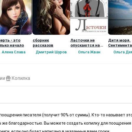
ерть - это
сборник
Ласточки не
Дитя моря.
лько начало
рассказов
опускаются на
Сентимент
землю
роман
Алена Слава
Дмитрий Шуров
Ольга Жван
Ольга Де
ии
Копилка
 поощрения писателя (получит 90% от суммы). Кто-то называет эт
 мы же благодарностью. Вы можете создать копилку для поощрения
ниги, если оно будет написано в указанные вами сроки.