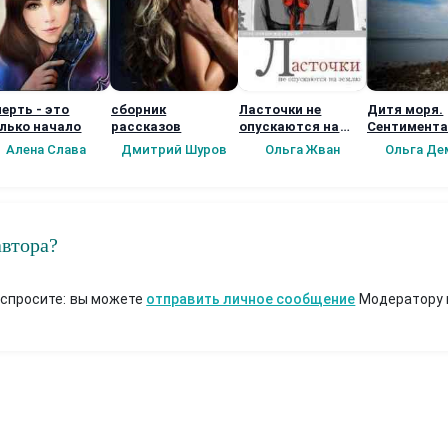
ерть - это
сборник
Ласточки не
Дитя моря.
лько начало
рассказов
опускаются на
Сентимент
землю
роман
Алена Слава
Дмитрий Шуров
Ольга Жван
Ольга Де
автора?
 спросите: вы можете
отправить личное сообщение
Модератору 