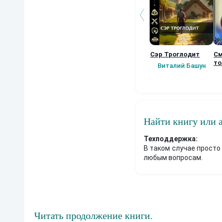
я
;
и
н
т
е
р
Сэр Троглодит
См
е
с
то
Виталий Башун
н
ы
й
я
з
ы
к
Найти книгу или 
,
с
Техподдержка:
о
В таком случае просто
ч
любым вопросам.
е
т
а
ю
щ
и
й
и
Читать продолжение книги.