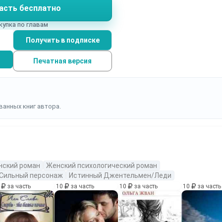
асть бесплатно
купка по главам
Получить в подписке
Печатная версия
ванных книг автора.
нский роман
Женский психологический роман
Сильный персонаж
Истинный Джентельмен/Леди
0
за часть
10
за часть
10
за часть
10
за часть