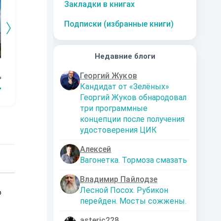
Закладки в книгах
Подписки (избранные книги)
Недавние блоги
Иди туда - не
Иди туда - не
Иди-туда - не
По
Георгий Жуков
альный
знаю куда - 3.
знаю куда - 2.
знаю куда.
ве
Дороги Иномирья
Драконий принц
"Драконий глаз"
Кандидат от «Зелёных»
мина
Элина Зимакова
Элина Зимакова
Элина Зимакова
Ан
Георгий Жуков обнародовал
три программные
концепции после получения
удостоверения ЦИК
Алексей
Вагонетка. Тормоза смазать
Владимир Пайлодзе
Лесной Посох. Рубикон
о
перейден. Мосты сожжены.
asteric228