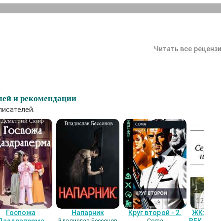
Читать все рецензи
лей и рекомендации
писателей.
Госпожа
Напарник
Круг второй - 2.
ЖК: СЕ