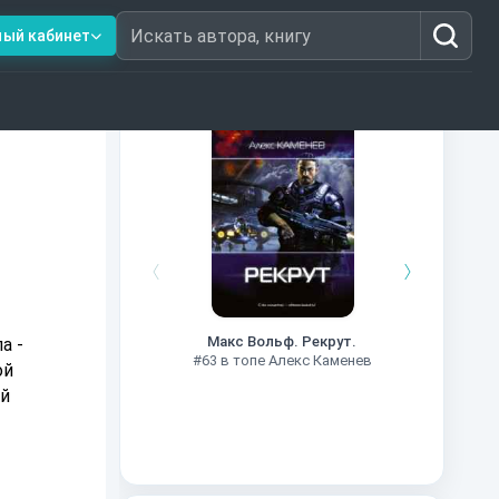
ный кабинет
Искать автора, книгу
Книги из топ-100
#7
Макс Вольф. Рекрут.
а -
#63 в топе Алекс Каменев
ой
ой