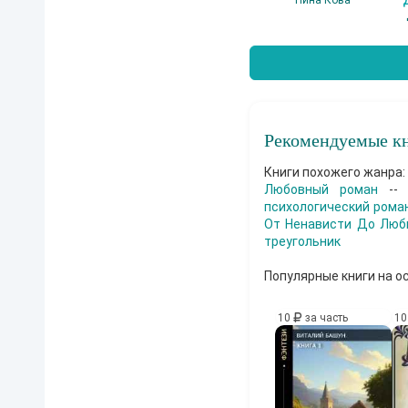
е
Нина Кова
м
о
м
е
н
т
ы
:
з
Рекомендуемые кн
а
в
Книги похожего жанра:
л
е
Любовный роман
-
к
психологический рома
а
От Ненависти До Люб
ю
треугольник
щ
а
я
Популярные книги на о
а
н
10
за часть
1
н
о
т
а
ц
и