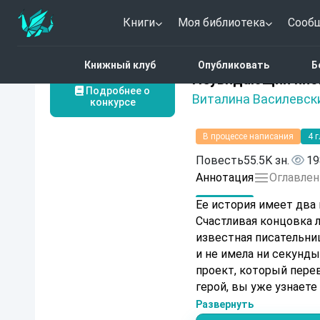
Книги
Моя библиотека
Сооб
Главная
Каталог
Люб
Книжный клуб
Опубликовать
Б
Нет оценок
Неувядающий пио
Подробнее о
Виталина Василевск
конкурсе
В процессе написания
4 
Повесть
55.5K зн.
19
Аннотация
Оглавлен
Ее история имеет два 
Счастливая концовка л
известная писательниц
и не имела ни секунды
проект, который перев
герой, вы уже узнаете
Развернуть