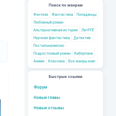
Поиск по жанрам
Фэнтези
Фантастика
Попаданцы
Любовный роман
Альтернативная история
ЛитРПГ
Научная фантастика
Детектив
Постапокалипсис
Подростковый роман
Киберпанк
Аниме
Классика
Все жанры книг
Быстрые ссылки
Форум
Новые главы
10
за часть
10
за часть
10
за часть
1
Новые отзывы