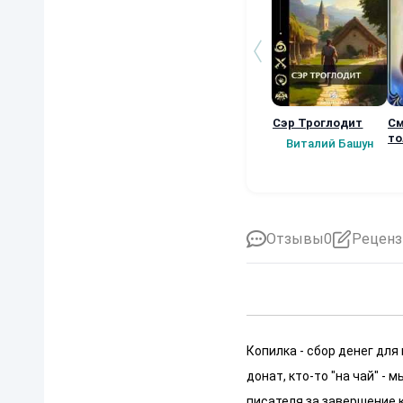
Сэр Троглодит
См
то
Виталий Башун
Отзывы
0
Реценз
Копилка - сбор денег для
донат, кто-то "на чай" -
писателя за завершение к