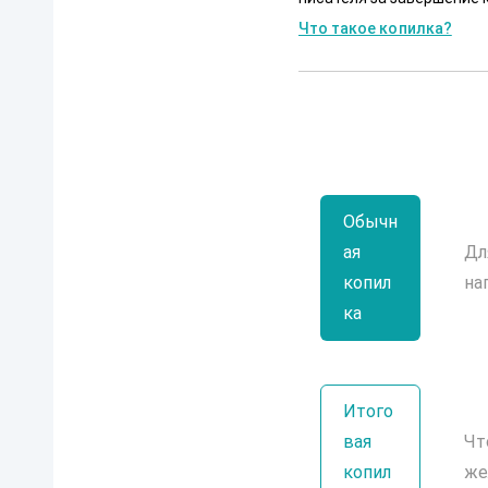
Что такое копилка?
Обычн
ая
Дл
копил
на
ка
Итого
вая
Чт
копил
же