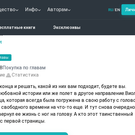
щество
Инфо
Авторам
Лич
RU
EN
/
овный роман
Неувядающий пион
есплатные книги
Эксклюзивы
н
и
главы
8
Покупка по главам
ие
Статистика
конца и решать, какой из них вам подходит, будете вы.
юбовной истории или же полет в другое направление.Виол
а, которая всегда была погружена в свою работу с голов
 свободного времени на что-то еще. И тут снова очередн
ернул ее жизнь с ног на голову. А кто этот таинственный
 с первой страницы.