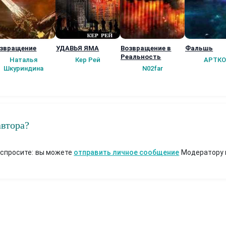
звращение
УДАВЬЯ ЯМА
Возвращение в
Фальшь
Реальность
Наталья
Кер Рей
АРТКО
Шкуриндина
N02far
автора?
 спросите: вы можете
отправить личное сообщение
Модератору 