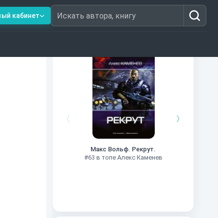
ный кабинет
Искать автора, книгу
Книги из топ-100
#7
Макс Вольф. Рекрут.
#63 в топе Алекс Каменев