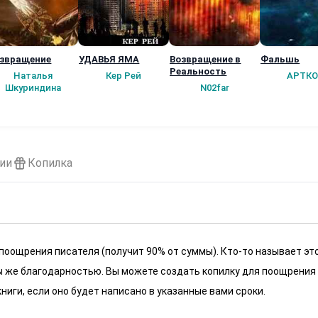
звращение
УДАВЬЯ ЯМА
Возвращение в
Фальшь
Реальность
Наталья
Кер Рей
АРТКО
Шкуриндина
N02far
ии
Копилка
 поощрения писателя (получит 90% от суммы). Кто-то называет эт
 мы же благодарностью. Вы можете создать копилку для поощрения
ниги, если оно будет написано в указанные вами сроки.