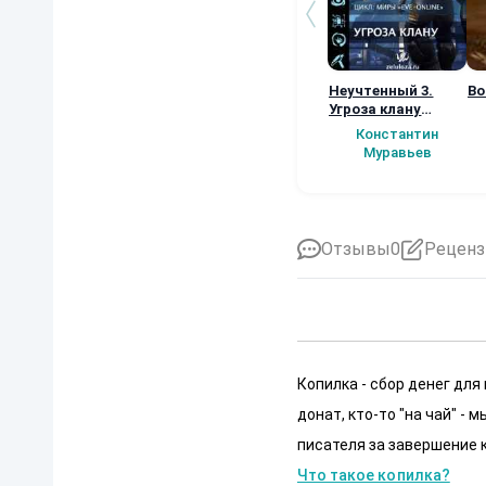
Неучтенный 3.
Во
Угроза клану
(Альтернативное
Константин
продолжение)
Муравьев
Отзывы
0
Реценз
Копилка - сбор денег для
донат, кто-то "на чай" -
писателя за завершение к
Что такое копилка?