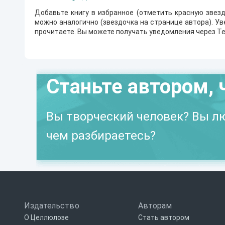
Добавьте книгу в избранное (отметить красную звезд
можно аналогично (звездочка на странице автора). У
прочитаете. Вы можете получать уведомления через Te
Станьте автором, 
Вы творческий человек? Вы лю
чем разбираетесь?
Издательство
Авторам
О Целлюлозе
Стать автором