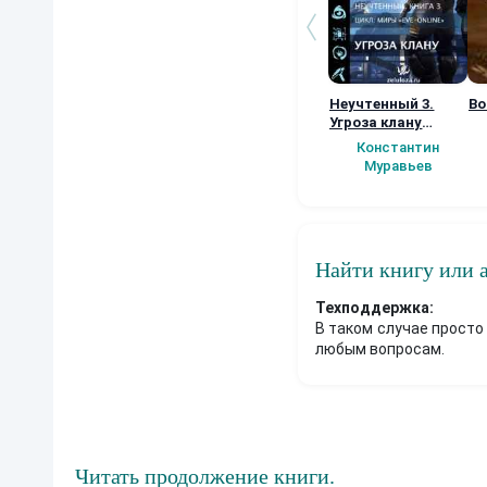
Неучтенный 3.
Во
Угроза клану
(Альтернативное
Константин
продолжение)
Муравьев
Найти книгу или 
Техподдержка:
В таком случае просто
любым вопросам.
Читать продолжение книги.