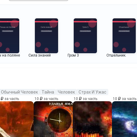
 на поляне
Сила знаний
Гром 3
Отшельник.
Обычный Человек
Тайна
Человек
Страх И Ужас
0
за часть
10
за часть
10
за часть
10
за часть