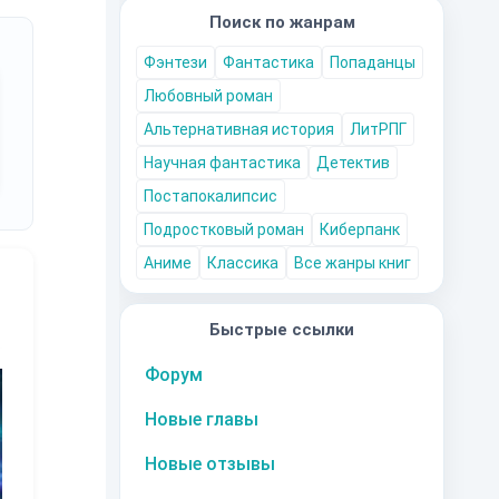
Поиск по жанрам
Фэнтези
Фантастика
Попаданцы
Любовный роман
Альтернативная история
ЛитРПГ
Научная фантастика
Детектив
Постапокалипсис
Подростковый роман
Киберпанк
Аниме
Классика
Все жанры книг
Быстрые ссылки
10
за часть
10
за часть
10
за часть
1
Форум
Новые главы
Новые отзывы