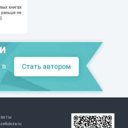
вых книгах
е раньше не
8
).
ми
 в
Стать автором
такты
zelluloza.ru