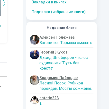
Закладки в книгах
Подписки (избранные книги)
Змей.
Технарь.
Заместитель
Эк
императора
Р
Наталья
Константин
Недавние блоги
Шкуриндина
Муравьев
Аксюта Янсен
Алексей Полежаев
Вагонетка. Тормоза смазать
Георгий Жуков
Давид Шнейдеров - голос
аудиокниги "Путь без
креста"
Владимир Пайлодзе
Лесной Посох. Рубикон
о
перейден. Мосты сожжены.
asteric228
в