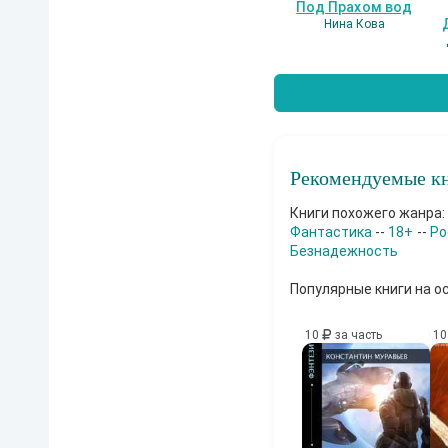
Под Прахом вод
Нина Кова
Рекомендуемые кн
Книги похожего жанра:
Фантастика
--
18+
--
Ро
Безнадежность
Популярные книги на о
10
за часть
1