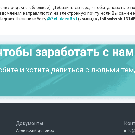
очку рядом с обложкой). Добавить автора, чтобы узнавать о но
ведомления направляются на электронную почту, если Вы сами е
legram. Напишите боту
@ZellulozaBot
(команда
/followbook 1314
чтобы заработать с на
бите и хотите делиться с людьми тем,
Документы
Кон
Агентский договор
info@