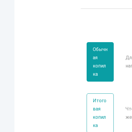
Обычн
ая
Дл
копил
на
ка
Итого
вая
Чт
копил
же
ка