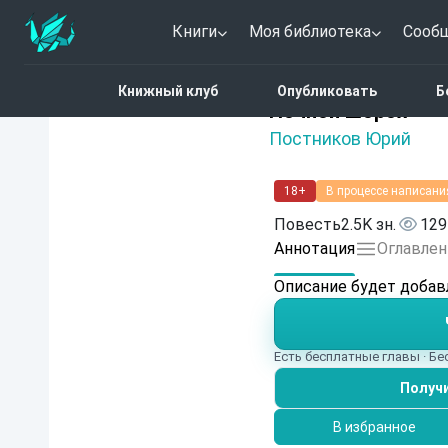
Книги
Моя библиотека
Сооб
Главная
Каталог
Фант
Книжный клуб
Опубликовать
Б
Нет оценок
Ночной шорох
Постников Юрий
18+
В процессе написани
Повесть
2.5K зн.
129
Аннотация
Оглавлен
Описание будет добав
Есть бесплатные главы · Б
Получи
В избранное