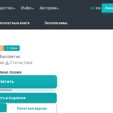
щество
Инфо
Авторам
Лич
RU
EN
/
астика
Ночной шорох
есплатные книги
Эксклюзивы
я
1 глава
Бесплатно
ие
Статистика
лено позже.
Читать
есплатно
ть в подписке
Печатная версия