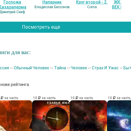
Госпожа
Напарник
Круг второй - 2.
ЖК: СЕ
Даздраперма
ВЕК НАШ
Владислав Бессонов
Coma
Деметрий Скиф
Гость
Посмотреть ещё
иги для вас:
ссия
--
Обычный Человек
--
Тайна
--
Человек
--
Страх И Ужас
--
Бы
снове рейтинга.
0
за часть
10
за часть
10
за часть
10
за часть