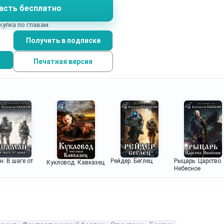
асть бесплатно
купка по главам
Получить в подписке
Печатная версия
. В шаге от
Рейдер. Беглец
Рыцарь. Царство
Кукловод. Кавказец
Небесное