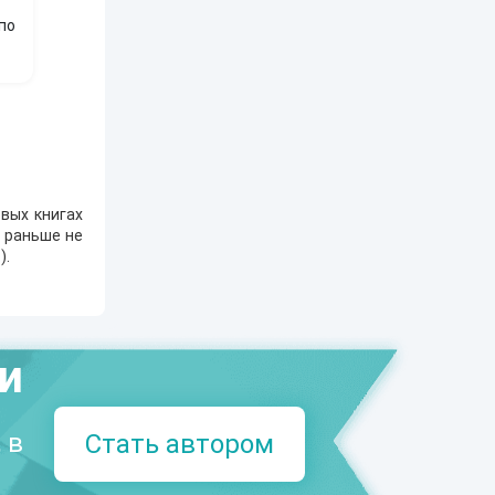
по
вых книгах
е раньше не
3
).
ми
 в
Стать автором