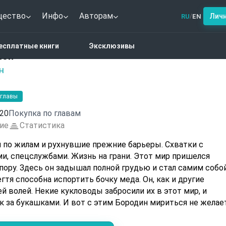
щество
Инфо
Авторам
Лич
RU
EN
/
астика
Шаман. Дверь домой
есплатные книги
Эксклюзивы
мой
н
 главы
20
Покупка по главам
ие
Статистика
 по жилам и рухнувшие прежние барьеры. Схватки с
ми, спецслужбами. Жизнь на грани. Этот мир пришелся
пору. Здесь он задышал полной грудью и стал самим собой
гтя способна испортить бочку меда. Он, как и другие
ей волей. Некие кукловоды забросили их в этот мир, и
к за букашками. И вот с этим Бородин мириться не желает
аге от ключей к родному миру. И оба раза рука хватала
цифра. Бог любит троицу!