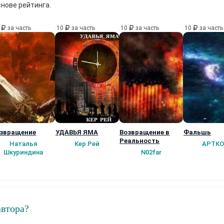
снове рейтинга.
0
за часть
10
за часть
10
за часть
10
за часть
звращение
УДАВЬЯ ЯМА
Возвращение в
Фальшь
Реальность
Наталья
Кер Рей
АРТКО
Шкуриндина
N02far
автора?