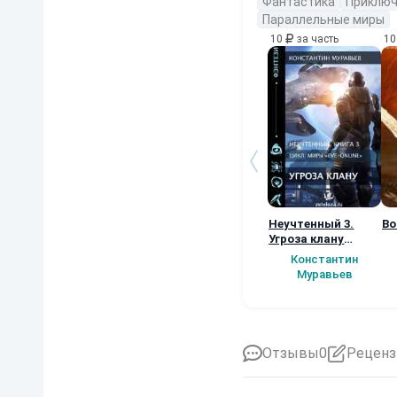
Фантастика
Приключ
Параллельные миры
10
за часть
1
Неучтенный 3.
Во
Угроза клану
(Альтернативное
Константин
продолжение)
Муравьев
Отзывы
0
Реценз