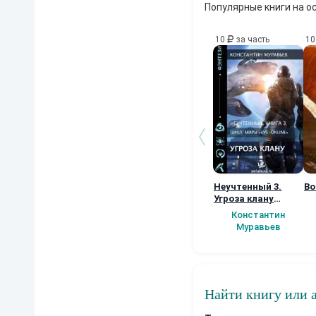
Популярные книги на о
10
за часть
1
Неучтенный 3.
Во
Угроза клану
(Альтернативное
Константин
продолжение)
Муравьев
Найти книгу или 