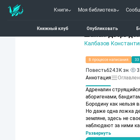
Книги
Моя библиотека
Сооб
Главная
Каталог
Фант
Книжный клуб
Опубликовать
Б
Нет оценок
Шаман. Дверь до
Калбазов Константи
В процессе написания
33
Повесть
624.3K зн.
3
Аннотация
Оглавлен
Адреналин струящийся
аборигенами, бандита
Бородину как нельзя в
Но даже одна ложка де
земляне, здесь не сво
наблюдают за ними ка
Он уже дважды был в ш
Развернуть
пустоту. Два, плохая 