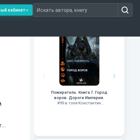
ный кабинет
Искать автора, книгу
Книги из топ-100
Кни
#34 в 
Пожиратель. Книга 7. Город
воров. Дороги Империи.
#99 в топе Константин
.
Муравьев
.