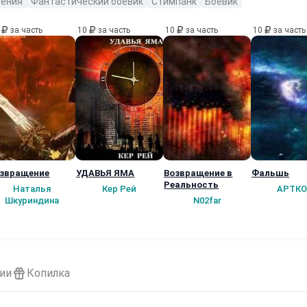
ения
Фантастический боевик
Стимпанк
Боевик
0
за часть
10
за часть
10
за часть
10
за часть
звращение
УДАВЬЯ ЯМА
Возвращение в
Фальшь
Реальность
Наталья
Кер Рей
АРТКО
Шкуриндина
N02far
ии
Копилка