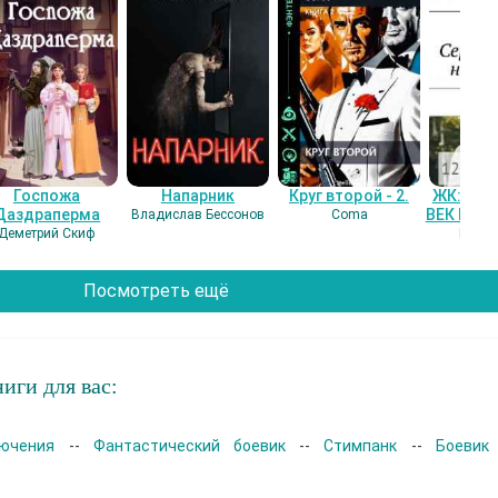
Госпожа
Напарник
Круг второй - 2.
ЖК: СЕ
Даздраперма
ВЕК НАШ
Владислав Бессонов
Coma
Деметрий Скиф
Гость
Посмотреть ещё
иги для вас:
ючения
--
Фантастический боевик
--
Стимпанк
--
Боевик