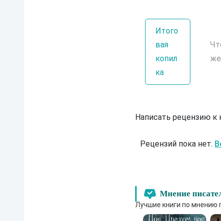
Итого
вая
Чт
копил
же
ка
Написать рецензию к
Рецензий пока нет.
В
Мнение писате
Лучшие книги по мнению 