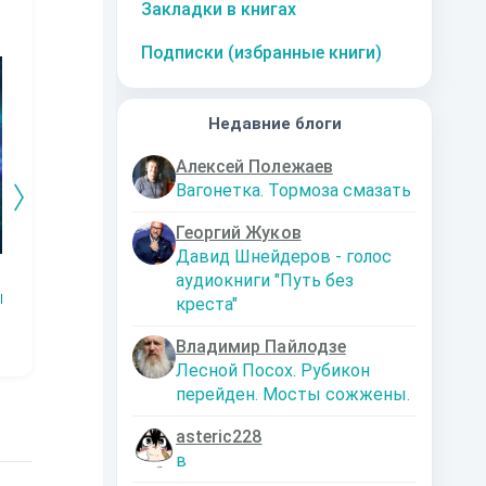
Закладки в книгах
10
за часть
10
за часть
10
за часть
1
Подписки (избранные книги)
Недавние блоги
Алексей Полежаев
Вагонетка. Тормоза смазать
Георгий Жуков
Давид Шнейдеров - голос
Змей.
Технарь.
Заместитель
Эк
аудиокниги "Путь без
императора
Р
Наталья
Константин
креста"
Шкуриндина
Муравьев
Аксюта Янсен
Владимир Пайлодзе
Лесной Посох. Рубикон
перейден. Мосты сожжены.
asteric228
в