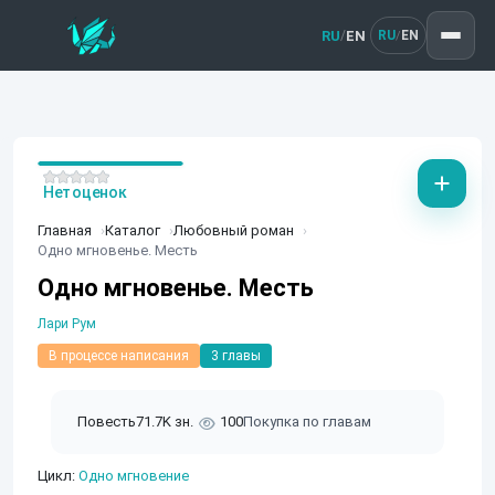
RU
EN
/
RU
EN
/
Нет оценок
Главная
Каталог
Любовный роман
Одно мгновенье. Месть
Одно мгновенье. Месть
Лари Рум
В процессе написания
3 главы
Повесть
71.7K зн.
100
Покупка по главам
Цикл:
Одно мгновение