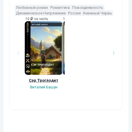
Любовный роман
Романтика
Повседневность
Динамическое Напряжение
Россия
Книжный Червь
10
за часть
10
за часть
10
за часть
Сэр Троглодит
Смерть - это
сборник расска
только начало
Виталий Башун
Дмитрий Шуро
Алена Слава