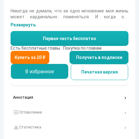
Никогда не думала, что за одно мгновение моя жизнь
может кардинально поменяться. И когда это
произошло, я даже не думала, что в этот момент всё
Развернуть
изменится. Мой парень меня бросит, моя подруга меня
предаст, а из университета захотят исключить. И всё
Первая часть бесплатно
это в один день. Я думала, что моя жизнь закончена, но
появился он. Тот, кто предложил сделку, из которой я не
Есть бесплатные главы · Покупка по главам
смогу выбраться. Он не мой спаситель, он мой демон. И
Получить в подписке
имя этого демона Артём.
В избранное
Печатная версия
Аннотация
Оглавление
Статистика