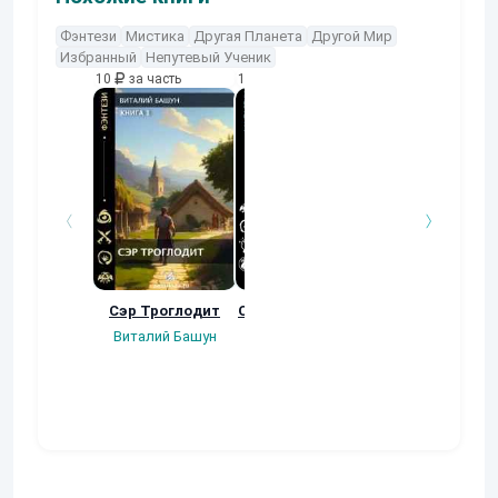
Фэнтези
Мистика
Другая Планета
Другой Мир
Избранный
Непутевый Ученик
10
за часть
10
за часть
10
за часть
Сэр Троглодит
Осколки прошлого
Неучтенный 3
Угроза клану
Виталий Башун
Екатерина
(Альтернативн
Ермачкова (Фиби)
продолжение
Константин
Муравьев