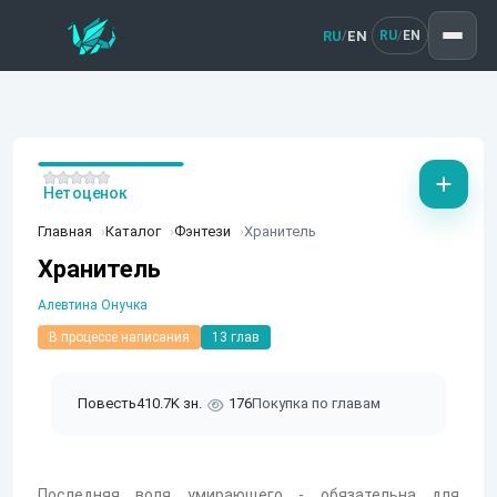
RU
EN
/
RU
EN
/
Нет оценок
Главная
Каталог
Фэнтези
Хранитель
Хранитель
Алевтина Онучка
В процессе написания
13 глав
Повесть
410.7K зн.
176
Покупка по главам
Последняя воля умирающего - обязательна для