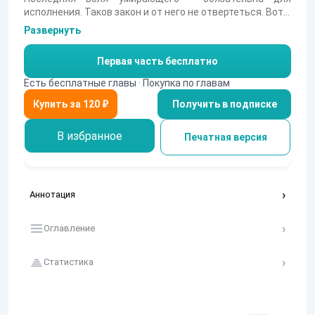
исполнения. Таков закон и от него не отвертеться. Вот и
Михаил услышал последнюю волю умирающего
Развернуть
наставника, который на смертном одре попросил
разыскать свою пропавшую внучку. Выхода нет.
Первая часть бесплатно
Приходится отправляться в путь. Так куда приведут его
поиски? Сумеет ли он отыскать пропажу и остаться
Есть бесплатные главы · Покупка по главам
собой? Или всё пойдёт прахом и мечты разобьются
Получить в подписке
вдребезги.
В избранное
Печатная версия
Аннотация
Оглавление
Статистика