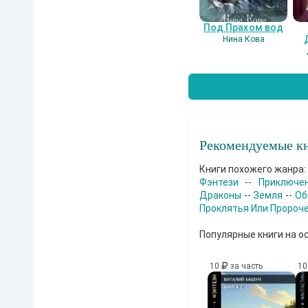
Под Прахом вод
Нина Кова
Рекомендуемые кн
Книги похожего жанра:
Фэнтези
--
Приключе
Драконы
--
Земля
--
Об
Проклятья Или Пророч
Популярные книги на о
10
за часть
1