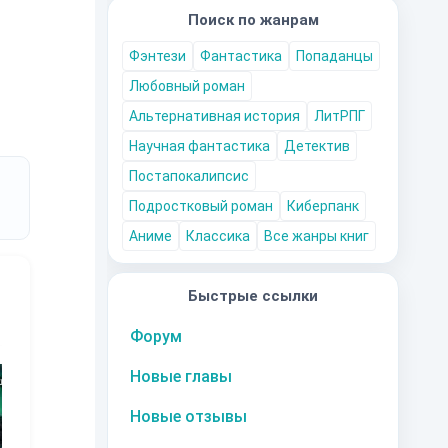
Поиск по жанрам
Фэнтези
Фантастика
Попаданцы
Любовный роман
Альтернативная история
ЛитРПГ
Научная фантастика
Детектив
Постапокалипсис
Подростковый роман
Киберпанк
Аниме
Классика
Все жанры книг
Быстрые ссылки
Форум
10
за часть
10
за часть
10
за часть
1
Новые главы
Новые отзывы