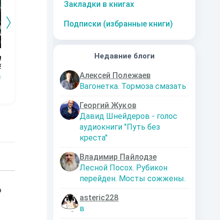
Закладки в книгах
Подписки (избранные книги)
Недавние блоги
го
Дорога к магии.
Графство
Возвращение
Ор
4
Книга 3
Пограничья.
Кн
Наталья
Первые шаги.
Алексей Полежаев
сищев
Сергей Мясищев
Сергей Мясищев
Шкуриндина
С
Книга 2
Вагонетка. Тормоза смазать
Георгий Жуков
Давид Шнейдеров - голос
аудиокниги "Путь без
креста"
Владимир Пайлодзе
Лесной Посох. Рубикон
перейден. Мосты сожжены.
о
asteric228
в