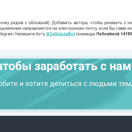
очку рядом с обложкой). Добавить автора, чтобы узнавать о но
ведомления направляются на электронную почту, если Вы сами е
legram. Напишите боту
@ZellulozaBot
(команда
/followbook 1418
чтобы заработать с на
бите и хотите делиться с людьми тем,