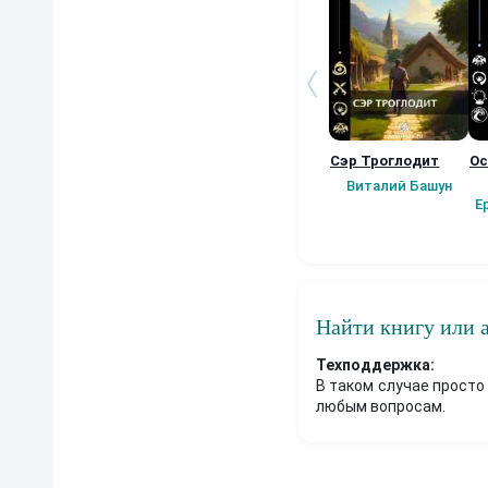
Сэр Троглодит
Ос
Виталий Башун
Е
Найти книгу или 
Техподдержка:
В таком случае просто
любым вопросам.