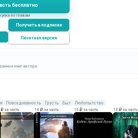
асть бесплатно
купка по главам
Получить в подписке
Печатная версия
ванных книг автора.
я
Повседневность
Грусть
Быт
Любопытство
0
за часть
10
за часть
10
за часть
10
за часть