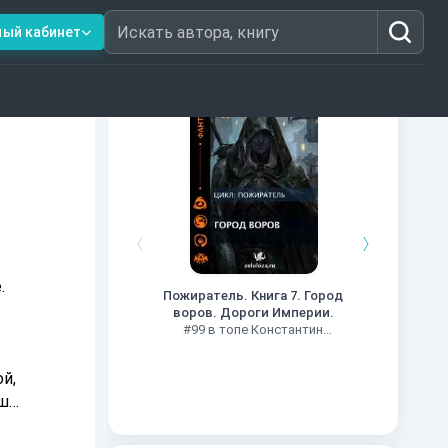
ный кабинет
Искать автора, книгу
Книги из топ-100
Кни
#34 в 
.
Пожиратель. Книга 7. Город
воров. Дороги Империи.
#99 в топе Константин
Муравьев
й,