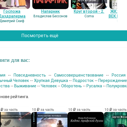
Госпожа
Напарник
Круг второй - 2.
ЖК: СЕ
Даздраперма
ВЕК НАШ
Владислав Бессонов
Coma
Деметрий Скиф
Гость
Посмотреть ещё
иги для вас:
ния
--
Повседневность
--
Самосовершенствование
--
Россия
ычный Человек
--
Хрупкая Девушка
--
Подросток
--
Перерождени
ества
--
Выживание
--
Человек
--
Оборотень
--
Русалка
--
Полукровк
снове рейтинга.
0
за часть
10
за часть
10
за часть
10
за часть