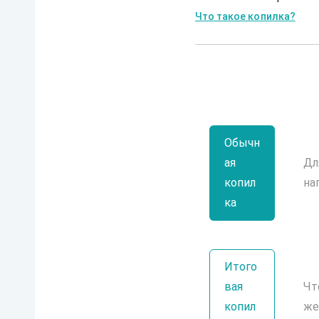
Что такое копилка?
Обычн
ая
Дл
копил
на
ка
Итого
вая
Чт
копил
же