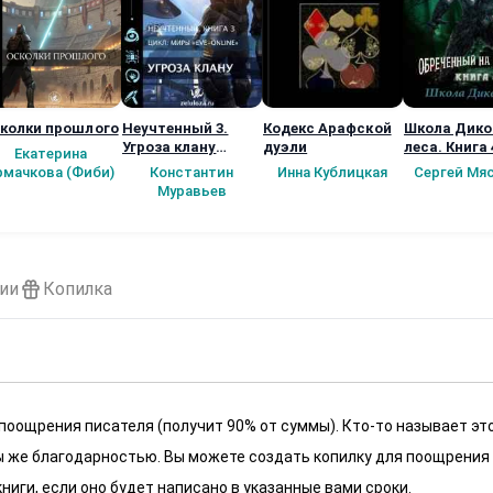
колки прошлого
Неучтенный 3.
Кодекс Арафской
Школа Дико
Угроза клану
дуэли
леса. Книга 
Екатерина
(Альтернативное
рмачкова (Фиби)
Константин
Инна Кублицкая
Сергей Мя
продолжение)
Муравьев
ии
Копилка
 поощрения писателя (получит 90% от суммы). Кто-то называет эт
 мы же благодарностью. Вы можете создать копилку для поощрения
ниги, если оно будет написано в указанные вами сроки.