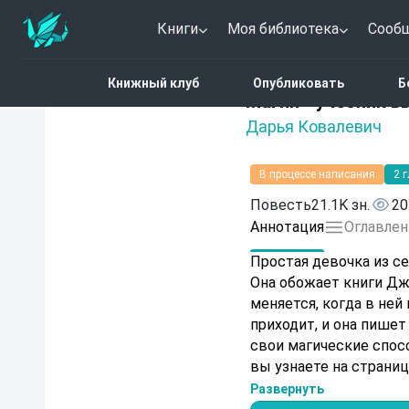
Книги
Моя библиотека
Сооб
Главная
Каталог
Фэн
Книжный клуб
Опубликовать
Б
Нет оценок
Магия - учебник 
Дарья Ковалевич
В процессе написания
2 
Повесть
21.1K зн.
20
Аннотация
Оглавлен
Простая девочка из се
Она обожает книги Дж
меняется, когда в не
приходит, и она пишет сво
свои магические спосо
вы узнаете на страницах этой повести. Данная
герои».
Развернуть