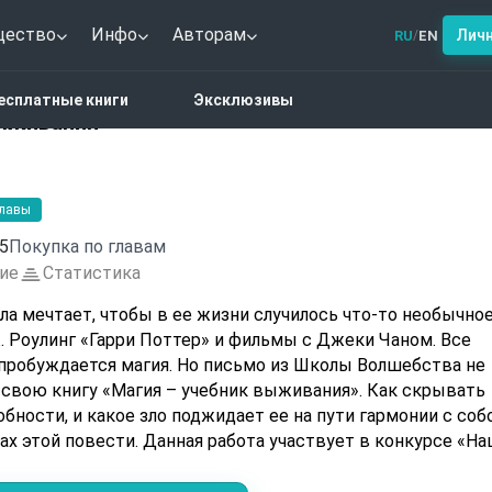
щество
Инфо
Авторам
Лич
RU
EN
/
тези
Магия - учебник выживания
есплатные книги
Эксклюзивы
выживания
главы
5
Покупка по главам
ие
Статистика
ла мечтает, чтобы в ее жизни случилось что-то необычное
. Роулинг «Гарри Поттер» и фильмы с Джеки Чаном. Все
й пробуждается магия. Но письмо из Школы Волшебства не
ю книгу «Магия – учебник выживания». Как скрывать
бности, и какое зло поджидает ее на пути гармонии с собо
 работа участвует в конкурсе «Наши