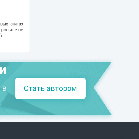
вых книгах
е раньше не
9
).
ми
 в
Стать автором