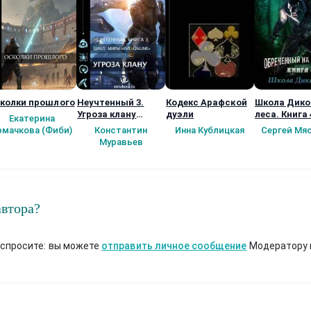
колки прошлого
Неучтенный 3.
Кодекс Арафской
Школа Дико
Угроза клану
дуэли
леса. Книга 
Екатерина
(Альтернативное
рмачкова (Фиби)
Константин
Инна Кублицкая
Сергей Мя
продолжение)
Муравьев
автора?
 спросите: вы можете
отправить личное сообщение
Модератору 