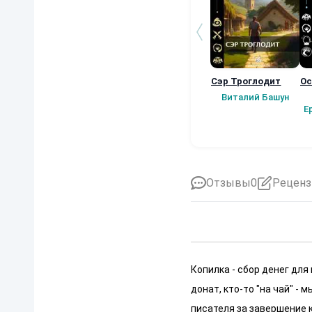
Сэр Троглодит
Ос
Виталий Башун
Е
Отзывы
0
Реценз
Копилка - сбор денег для
донат, кто-то "на чай" -
писателя за завершение к