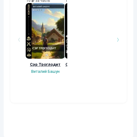
10
за часть
10
за часть
10
за часть
Сэр Троглодит
Осколки прошлого
Неучтенный 3
Угроза клану
Виталий Башун
Екатерина
(Альтернативн
Ермачкова (Фиби)
продолжение
Константин
Муравьев