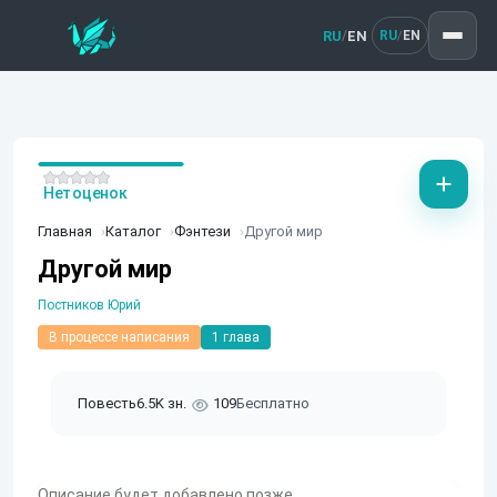
RU
EN
/
RU
EN
/
Нет оценок
Главная
Каталог
Фэнтези
Другой мир
Другой мир
Постников Юрий
В процессе написания
1 глава
Повесть
6.5K зн.
109
Бесплатно
Описание будет добавлено позже.