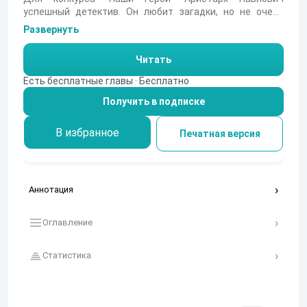
успешный детектив. Он любит загадки, но не очень
любит выходить из дома. А тут пришлось лететь аж на
Развернуть
одну из дальних планет. Потому что ни Земное
Разведывательное Управление, ни сами жители той
Читать
дальней планеты не могут найти цветы зла. Что за
цветы зла, почему они злые - неизвестно. Но
Есть бесплатные главы · Бесплатно
инопланетяне грозят самыми серьезными карами.
Получить в подписке
В избранное
Печатная версия
Аннотация
Оглавление
Статистика