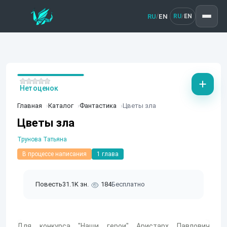
RU
EN
/
RU
EN
/
Нет оценок
Главная
Каталог
Фантастика
Цветы зла
Цветы зла
Трунова Татьяна
В процессе написания
1 глава
Повесть
31.1K зн.
184
Бесплатно
Для конкурса "Наши герои" Аристарх Павлович