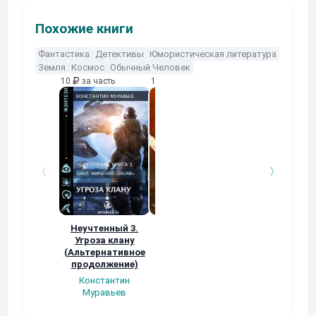
Похожие книги
Фантастика
Детективы
Юмористическая литература
Земля
Космос
Обычный Человек
10
за часть
10
за часть
10
за часть
Неучтенный 3.
Возвращение
УДАВЬЯ ЯМА
Угроза клану
Наталья
Кер Рей
(Альтернативное
Шкуриндина
продолжение)
Константин
Муравьев