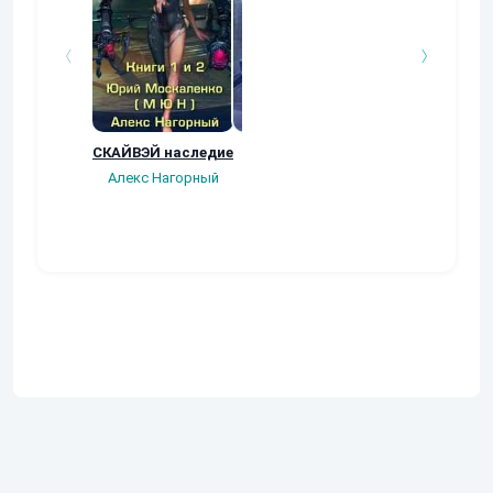
СКАЙВЭЙ наследие
Ренесанс
Квест любовни
(Виват,
Алекс Нагорный
Dark_Rus(Ruslan
квартерон!)
Dark)
Михаил Бакове