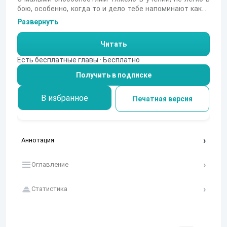
бою, особенно, когда то и дело тебе напоминают какая
ты обуза. Алина всегда это знала про себя, но вот
Развернуть
выслушивать Вениамина устала, но ничего толком
сделать не могла, ведь была слаба, а он самый сильный
Читать
отряда. Только капитан уж очень хотел мира в своём
отряде и им пришлось сблизиться, даже не
Есть бесплатные главы · Бесплатно
представляя к чему всё идёт
Получить в подписке
В избранное
Печатная версия
Аннотация
Оглавление
Статистика