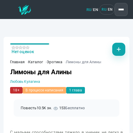
RU
EN
/
RU
EN
/
Нет оценок
Главная
Каталог
Эротика
Лимоны для Алины
Лимоны для Алины
Любовь Кулагина
18+
В процессе написания
1 глава
Повесть
10.5K зн.
153
Бесплатно
С малыми способностями тяжело в учении, не легко в