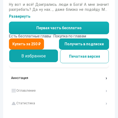
Ну вот и всё! Доигрались люди в Бога! А мне значит
разгребать? Да ну нах…, даже близко не подойду. Мне
бы жену спасти, а после из дерьма этого выбраться.
Развернуть
Куда я попал? Постап, зомби, патроны на вес золота.
Мало того, что мертвяки бегают как бешеные, так ещё и
Первая часть бесплатно
боссами обзавелись. Но и это ещё не всё. Сама
обстановка выглядит очень странной. Как будто
Есть бесплатные главы · Покупка по главам
спланирована злым гением. Но кто он и почему всё это
Получить в подписке
делает?
В избранное
Печатная версия
Аннотация
Оглавление
Статистика