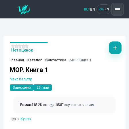
RU
EN
/
RU
EN
/
Нет оценок
Главная
Каталог
Фантастика
МОР. Книга 1
МОР. Книга 1
Макс Вальтер
Завершено
26 глав
Роман
418.2K зн.
183
Покупка по главам
Цикл:
Кузов