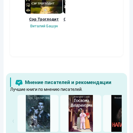
Сэр Троглодит
Осколки прошлого
Неучтенный 3
Угроза клану
Виталий Башун
Екатерина
(Альтернативн
Ермачкова (Фиби)
продолжение
Константин
Муравьев
Мнение писателей и рекомендации
Лучшие книги по мнению писателей.