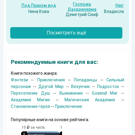
Госпожа
Под Прахом вод
Напарни
Даздраперма
Нина Кова
Владислав Бес
Деметрий Скиф
Посмотреть ещё
Рекомендуемые книги для вас:
Книги похожего жанра:
Фэнтези
--
Приключения
--
Попаданцы
--
Сильный
персонаж
--
Другой Мир
--
Везунчик
--
Подросток
--
Переселение Душ
--
Выживание
--
Боевой Маг
--
Академия Магии
--
Магическая Академия
--
Становление героя
--
Приключение
Популярные книги на основе рейтинга.
10
за часть
10
за часть
10
за часть