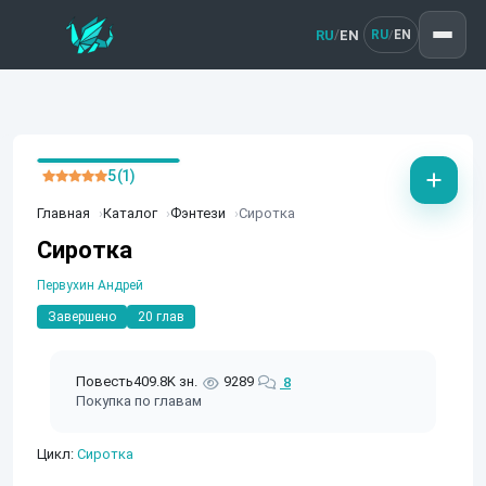
RU
EN
/
RU
EN
/
5 (1)
Главная
Каталог
Фэнтези
Сиротка
Сиротка
Первухин Андрей
Завершено
20 глав
Повесть
409.8K зн.
9289
8
Покупка по главам
Цикл:
Сиротка