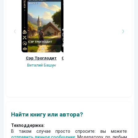
Сэр Троглодит
Осколки прошлого
Неучтенный 3.
Угроза клану
Виталий Башун
Екатерина
(Альтернативное
Ермачкова (Фиби)
продолжение)
Константин
Муравьев
Найти книгу или автора?
Техподдержка:
В таком случае просто спросите: вы можете
отправить личное сообщение
Модератору по любым