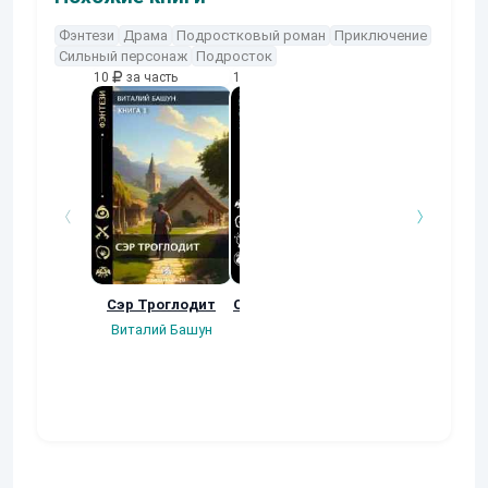
Фэнтези
Драма
Подростковый роман
Приключение
Сильный персонаж
Подросток
10
за часть
10
за часть
10
за часть
Сэр Троглодит
Осколки прошлого
Неучтенный 3
Угроза клану
Виталий Башун
Екатерина
(Альтернативн
Ермачкова (Фиби)
продолжение
Константин
Муравьев