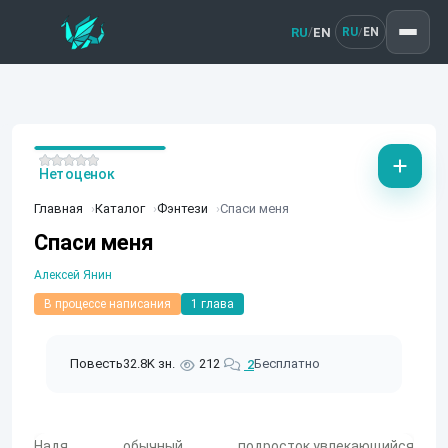
RU
EN
/
RU
EN
/
Нет оценок
Главная
Каталог
Фэнтези
Спаси меня
Спаси меня
Алексей Янин
В процессе написания
1 глава
Повесть
32.8K зн.
212
Бесплатно
2
Надя обычный подросток,увлекающийся