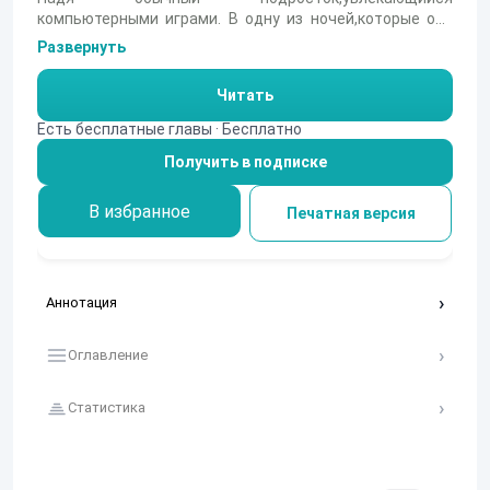
компьютерными играми. В одну из ночей,которые она
проводит за компьютером,чудесным образом она
Развернуть
переносится в игру,жестокую и опасную,и теперь перед
ней стоит задача выйграть и вернуться,или погибнуть.
Читать
Есть бесплатные главы · Бесплатно
Получить в подписке
В избранное
Печатная версия
Аннотация
Оглавление
Статистика