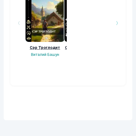
Сэр Троглодит
Осколки прошлого
Неучтенный 3
Угроза клану
Виталий Башун
Екатерина
(Альтернативн
Ермачкова (Фиби)
продолжение
Константин
Муравьев