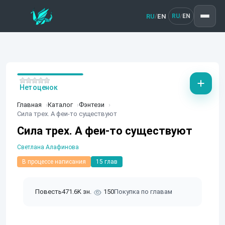
RU
EN
/
RU
EN
/
Нет оценок
Главная
Каталог
Фэнтези
Сила трех. А феи-то существуют
Сила трех. А феи-то существуют
Светлана Алафинова
В процессе написания
15 глав
Повесть
471.6K зн.
150
Покупка по главам