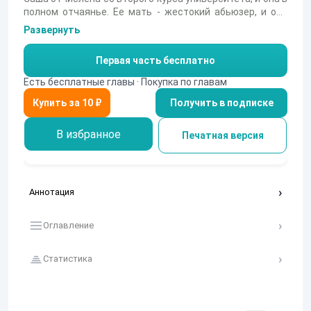
полном отчаянье. Ее мать - жестокий абьюзер, и она
превратит жизнь дочери в ментальный ад, если узнает
Развернуть
об отчислении. Выход один - лгать и вести двойную
жизнь. Но что, если именно теперь - самое время
Первая часть бесплатно
пересмотреть свои жизненные ориентиры и отделить
их от материнских? Двери университета захлопнулись
Есть бесплатные главы · Покупка по главам
перед Сашиным носом, но открылись другие - в новую,
Получить в подписке
настоящую жизнь, полную приключений, осознаний и
кардинальных перемен.
В избранное
Печатная версия
Аннотация
Оглавление
Статистика