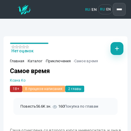
RU
EN
/
RU
EN
/
Нет оценок
Главная
Каталог
Приключения
Самое время
Самое время
Ксана Ко
18+
В процессе написания
2 главы
Повесть
56.6K зн.
160
Покупка по главам
Саша отчислена со второго курса университета, и она в