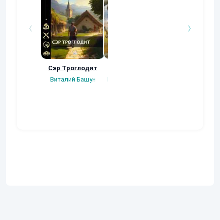
Сэр Троглодит
Потерянная.
Кровавый турн
Виталий Башун
Плотников Сергей
Gatts