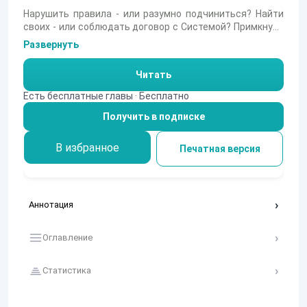
Нарушить правила - или разумно подчиниться? Найти
своих - или соблюдать договор с Системой? Примкнуть
к заговорщикам - или остаться на стороне любимого?
Развернуть
Героине нужно найти код равновесия, ответить на эти
вопросы и не выдать себя. А между тем, в Котлище
Читать
постепенно назревает конфликт между корпорациями
и Орденом наблюдателей...
Есть бесплатные главы · Бесплатно
Получить в подписке
В избранное
Печатная версия
Аннотация
Оглавление
Статистика