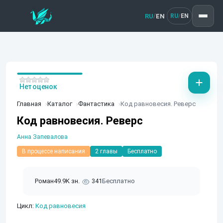
RU
EN
/
RU
EN
/
Нет оценок
Главная
Каталог
Фантастика
Код равновесия. Реверс
Код равновесия. Реверс
Анна Запевалова
В процессе написания
2 главы
Бесплатно
Роман
49.9K зн.
341
Бесплатно
Цикл:
Код равновесия