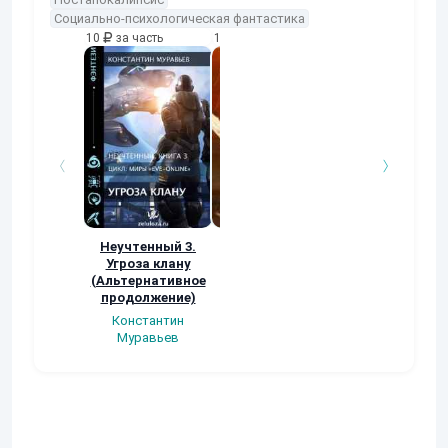
Социально-психологическая фантастика
10
за часть
10
за часть
10
за часть
Неучтенный 3.
Возвращение
УДАВЬЯ ЯМА
Угроза клану
Наталья
Кер Рей
(Альтернативное
Шкуриндина
продолжение)
Константин
Муравьев