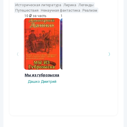
Историческая литература
Лирика
Легенды
Путешествия
Ненаучная фантастика
Реализм
10
за часть
10
за часть
10
за часть
Мы из губрозыска
Гвардеец
Мы из Тайно
канцелярии
Дашко Дмитрий
Дашко Дмитрий
Дашко Дмитри