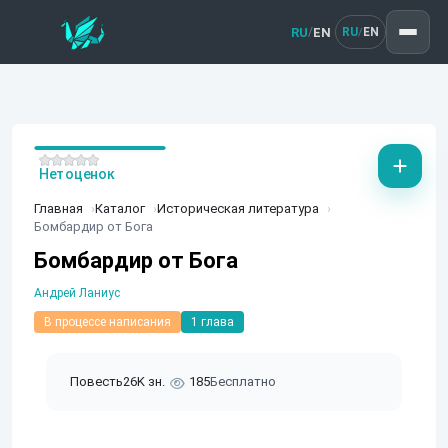
RU
EN
/
RU
EN
/
Нет оценок
Главная
Каталог
Историческая литература
Бомбардир от Бога
Бомбардир от Бога
Андрей Ланиус
В процессе написания
1 глава
Повесть
26K зн.
185
Бесплатно