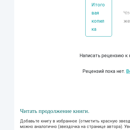
Итого
вая
Чт
копил
же
ка
Написать рецензию к
Рецензий пока нет.
В
Читать продолжение книги.
Добавьте книгу в избранное (отметить красную звезд
можно аналогично (звездочка на странице автора). У