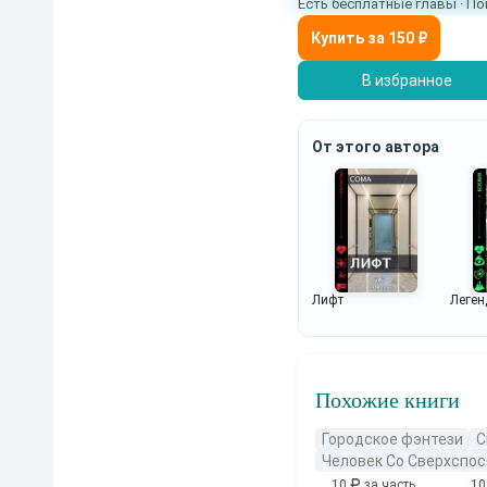
Есть бесплатные главы · По
В избранное
От этого автора
Лифт
Леген
Похожие книги
Городское фэнтези
С
Человек Со Сверхспо
10
за часть
1