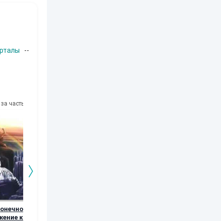
рталы
--
за часть
10
за часть
10
за часть
10
за часть
конечное
МОРСКИЕ ГЁЗЫ
Реликт из Первых
Ничего себе
ение к свету
Дней. Книга
Поездочка, и
Александр