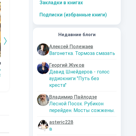
Закладки в книгах
Подписки (избранные книги)
Недавние блоги
Алексей Полежаев
Вагонетка. Тормоза смазать
ание.
КАПЕР
Бесконечное
МОРСКИЕ ГЁЗЫ
Ре
Георгий Жуков
движение к свету
Дн
ев
Александр
Александр
Давид Шнейдеров - голос
Ап
р Зак
Чернобровкин
Эдуард
Чернобровкин
аудиокниги "Путь без
Зв
Велипольский
Ск
креста"
Владимир Пайлодзе
Лесной Посох. Рубикон
перейден. Мосты сожжены.
asteric228
в