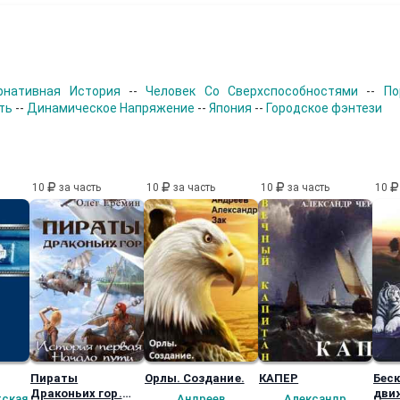
рнативная История
--
Человек Со Сверхспособностями
--
По
ть
--
Динамическое Напряжение
--
Япония
--
Городское фэнтези
10
за часть
10
за часть
10
за часть
10
Пираты
Орлы. Создание.
КАПЕР
Бес
Драконьих гор.
движ
тская
Андреев
Александр