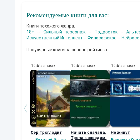
Рекомендуемые книги для вас:
Книги похожего жанра:
18+
--
Сильный персонаж
--
Подросток
--
Альте
Искусственный Интеллект
--
Философское
--
Нейросе
Популярные книги на основе рейтинга.
10
за часть
10
за часть
10
за часть
Сэр Троглодит
Начать сначала.
Не живут
Тропа к звездам.
Виталий Башун
Вероника Кри