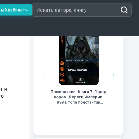
ный кабинет
Искать автора, книгу
Книги из топ-100
Кни
#34 в 
т и
Пожиратель. Книга 7. Город
то
воров. Дороги Империи.
#99 в топе Константин
Муравьев