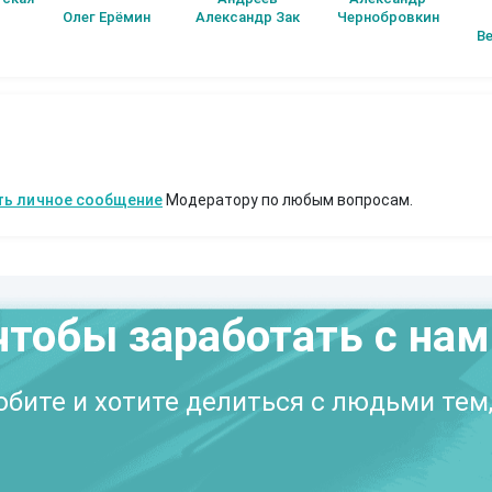
История первая.
Олег Ерёмин
Александр Зак
Чернобровкин
Начало пути.
В
ть личное сообщение
Модератору по любым вопросам.
чтобы заработать с на
бите и хотите делиться с людьми тем,