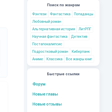
Поиск по жанрам
Фэнтези
Фантастика
Попаданцы
Любовный роман
Альтернативная история
ЛитРПГ
Научная фантастика
Детектив
Постапокалипсис
Подростковый роман
Киберпанк
Аниме
Классика
Все жанры книг
Быстрые ссылки
Форум
Новые главы
Новые отзывы
10
за часть
10
за часть
10
за часть
1