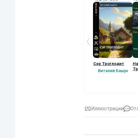
Сэр Троглодит
На
Тр
Виталий Башун
Иллюстрации
От