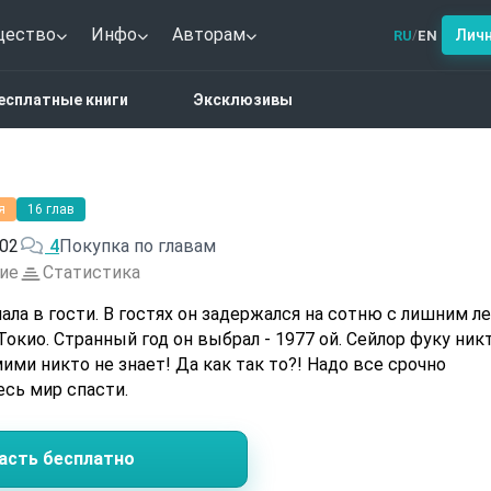
щество
Инфо
Авторам
Лич
RU
EN
/
дское фэнтези
Crypto#80ых
есплатные книги
Эксклюзивы
я
16 глав
02
4
Покупка по главам
ие
Статистика
чала в гости. В гостях он задержался на сотню с лишним ле
Токио. Странный год он выбрал - 1977 ой. Сейлор фуку ник
мими никто не знает! Да как так то?! Надо все срочно
есь мир спасти.
асть бесплатно