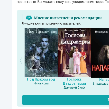
прочитаете. Вы можете получать уведомления через Te
Мнение писателей и рекомендации
Лучшие книги по мнению писателей.
Под Прахом вод
Госпожа
Напа
Даздраперма
Нина Кова
Владислав 
Деметрий Скиф