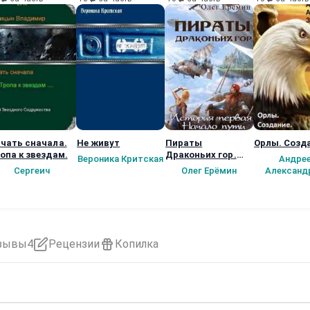
чать сначала.
Не живут
Пираты
Орлы. Созд
опа к звездам.
Драконьих гор.
Вероника Критская
Андре
История первая.
Сергеич
Олег Ерёмин
Александ
Начало пути.
зывы
4
Рецензии
Копилка