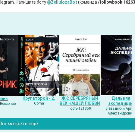
legram. Напишите боту
@ZellulozaBot
(команда
/followbook 1626
Круг второй - 2.
ЖК: СЕРЕБРЯНЫЙ
Дальняя
рник
ВЕК НАШЕЙ ЛЮБВИ
экспедиция
Coma
Бессонов
Гость-121359
Левадский Арте
Александрович
Посмотреть ещё