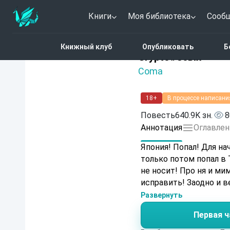
Книги
Моя библиотека
Сооб
Главная
Каталог
Горо
Книжный клуб
Опубликовать
Б
4.7 (3)
Crypto#80ых
Coma
18+
В процессе написани
Повесть
640.9K зн.
8
Аннотация
Оглавлен
Япония! Попал! Для на
только потом попал в 
не носит! Про ня и ми
исправить! Заодно и в
Развернуть
Первая ч