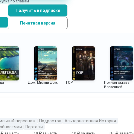
купка по главам
Получить в подписке
Печатная версия
да
Дом. Милый дом.
ГОР
Полная октава
Вселенной
ильный персонаж
Подросток
Альтернативная История
собностями
Порталы
0
за часть
10
за часть
10
за часть
10
за часть