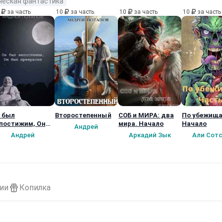
ческая фантастика
0
за часть
10
за часть
10
за часть
10
за часть
 был
Второстепенный
СОБ и МИРА: два
По убежища
постижим, Он
мира. Начало
Начало
Андрей
л прекрасен
Андрей
Аркадий Зык
Али Сот
ии
Копилка