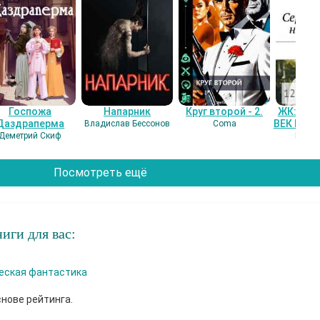
Госпожа
Напарник
Круг второй - 2.
ЖК: СЕ
Даздраперма
ВЕК НАШ
Владислав Бессонов
Coma
Деметрий Скиф
Гость
Посмотреть ещё
иги для вас:
еская фантастика
снове рейтинга.