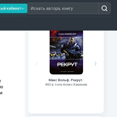
ный кабинет
Искать автора, книгу
Книги из топ-100
мся
#7
Макс Вольф. Рекрут.
#63 в топе Алекс Каменев