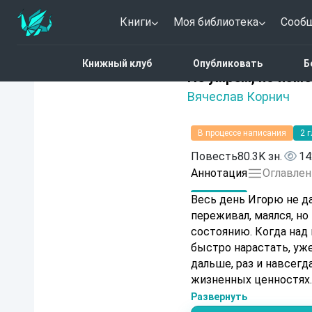
Книги
Моя библиотека
Сооб
Главная
Каталог
Соци
Книжный клуб
Опубликовать
Б
Нет оценок
Не умрём, но изм
Вячеслав Корнич
В процессе написания
2 
Повесть
80.3K зн.
14
Аннотация
Оглавлен
Весь день Игорю не давало покоя
переживал, маялся, но никак не находил разу
состоянию. Когда над городом сгустились вечерние сумерки, это ощущение стало
быстро нарастать, уже проявляя себя в
дальше, раз и навсегд
жизненных ценностях
Развернуть