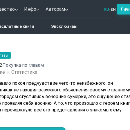
щество
Инфо
Авторам
Лич
RU
EN
/
ально-психологическая фантастика
Не умрём, но измени
есплатные книги
Эксклюзивы
енимся
главы
2
Покупка по главам
ие
Статистика
 предчувствие чего-то неизбежного, он
много объяснения своему странному
оочию. А то, что произошло с героем книги
а перечеркнуло все его представления о знакомых ему
…