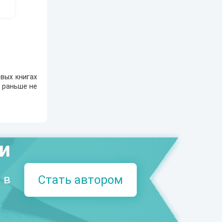
вых книгах
е раньше не
.
ми
 в
Стать автором