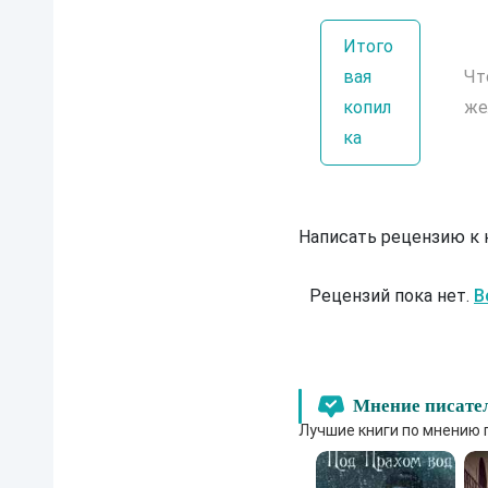
Итого
вая
Чт
копил
же
ка
Написать рецензию к
Рецензий пока нет.
В
Мнение писате
Лучшие книги по мнению 