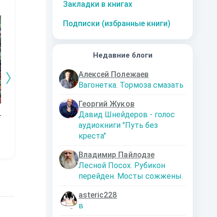
Закладки в книгах
10
за часть
10
за часть
10
за часть
1
Подписки (избранные книги)
Недавние блоги
Алексей Полежаев
Вагонетка. Тормоза смазать
Георгий Жуков
м:
Освобождение
Потерянные
На темной
МА
Давид Шнейдеров - голос
ключи
стороне
Мл
Solovei
аудиокниги "Путь без
(Невернувшийся-4
сков
Ирина Андрианова
Михаил Тихонов
креста"
)
Владимир Пайлодзе
Лесной Посох. Рубикон
перейден. Мосты сожжены.
asteric228
в