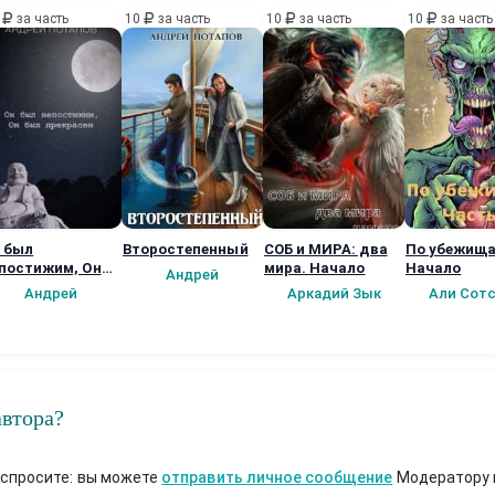
0
за часть
10
за часть
10
за часть
10
за часть
 был
Второстепенный
СОБ и МИРА: два
По убежища
постижим, Он
мира. Начало
Начало
Андрей
л прекрасен
Андрей
Аркадий Зык
Али Сот
автора?
 спросите: вы можете
отправить личное сообщение
Модератору 