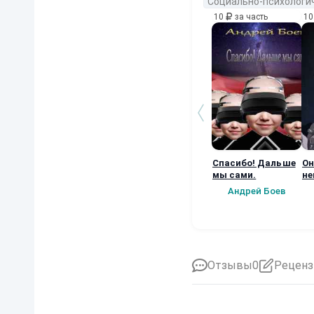
Социально-психологи
10
за часть
1
Спасибо! Дальше
Он
мы сами.
не
бы
Андрей Боев
Отзывы
0
Реценз