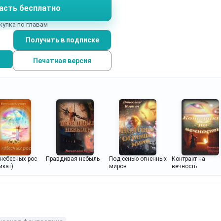
асть бесплатно
купка по главам
Получить в подписке
Печатная версия
 небесных рос
Правдивая небыль
Под сенью огненных
Контракт на
икат)
миров
вечность