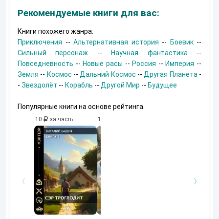
Рекомендуемые книги для вас:
Книги похожего жанра:
Приключения
--
Альтернативная история
--
Боевик
--
Сильный персонаж
--
Научная фантастика
--
Повседневность
--
Новые расы
--
Россия
--
Империя
--
Земля
--
Космос
--
Дальний Космос
--
Другая Планета
-
-
Звездолёт
--
Корабль
--
Другой Мир
--
Будущее
Популярные книги на основе рейтинга.
10
за часть
10
за часть
10
за часть