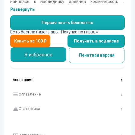
нанялась к наследнику древней космической, и
могущественной, цивилизации. И цель у них одна –
Развернуть
достичь прежних владений империи Джоре. И на этом
пути их ждут разные приключения и неприятности.
Первая часть бесплатно
Есть бесплатные главы · Покупка по главам
Получить в подписке
В избранное
Печатная версия
Аннотация
Оглавление
Статистика