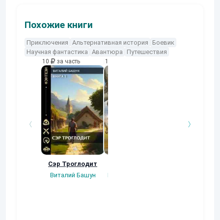
Похожие книги
Приключения
Альтернативная история
Боевик
Научная фантастика
Авантюра
Путешествия
10
за часть
10
за часть
10
за часть
Сэр Троглодит
Потерянная.
Кровавый турн
Виталий Башун
Плотников Сергей
Gatts