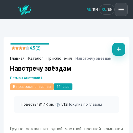
RU
EN
/
RU
EN
/
4.5 (2)
Главная
Каталог
Приключения
Навстречу звёздам
Навстречу звёздам
Патман Анатолий Н.
В процессе написания
11 глав
Повесть
481.1K зн.
512
Покупка по главам
Группа землян из одной частной военной компании