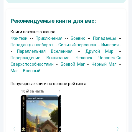
Рекомендуемые книги для вас:
Книги похожего жанра:
Фэнтези
--
Приключения
--
Боевик
--
Попаданцы
--
Попаданцы наоборот
--
Сильный персонаж
--
Империя
-
-
Параллельная Вселенная
--
Другой Мир
--
Перерождение
--
Выживание
--
Человек
--
Человек Со
Сверхспособностями
--
Боевой Маг
--
Чёрный Маг
--
Маг
--
Военный
Популярные книги на основе рейтинга.
10
за часть
10
за часть
10
за часть