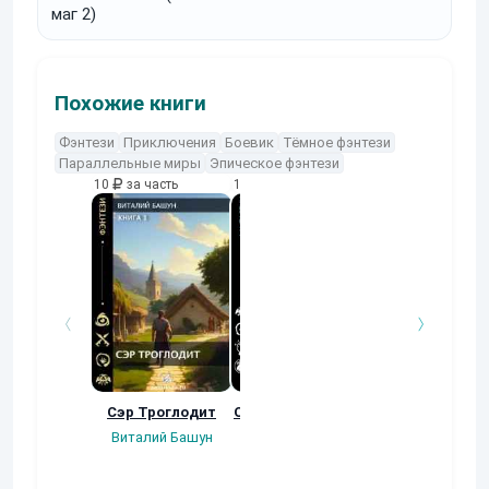
маг 2)
Похожие книги
Фэнтези
Приключения
Боевик
Тёмное фэнтези
Параллельные миры
Эпическое фэнтези
10
за часть
10
за часть
10
за часть
Сэр Троглодит
Осколки прошлого
Неучтенный 3
Угроза клану
Виталий Башун
Екатерина
(Альтернативн
Ермачкова (Фиби)
продолжение