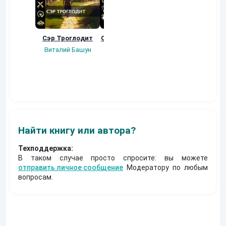
Сэр Троглодит
Осколки прошлого
Неучтенный 3.
Угроза клану
Виталий Башун
Екатерина
(Альтернативное
Ермачкова (Фиби)
продолжение)
Константин
Муравьев
Найти книгу или автора?
Техподдержка:
В таком случае просто спросите: вы можете
отправить личное сообщение
Модератору по любым
вопросам.