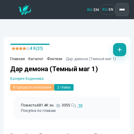
RU
EN
/
RU
EN
/
4.9 (31)
Главная
Каталог
Фэнтези
Дар демона (Темный маг 1)
Дар демона (Темный маг 1)
Валерия Веденеева
В процессе написания
2 главы
Повесть
681.4K зн.
3055
10
Покупка по главам