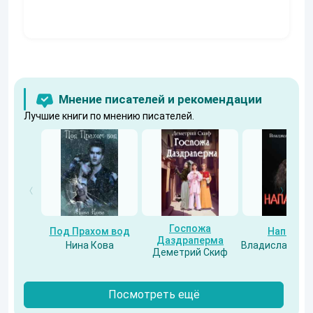
Константин
Муравьев
Мнение писателей и рекомендации
Лучшие книги по мнению писателей.
Госпожа
Под Прахом вод
Напарни
Даздраперма
Нина Кова
Владислав Бес
Деметрий Скиф
Посмотреть ещё