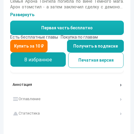
Семья Арона Тонгила погибла по вине Темного мага.
Арон отомстил - а затем заключил сделку с демоном,
пообещавшим вернуть его родных. Вот только демон не
Развернуть
предупредил, что отправит Арона в иную реальность,
где человек сам окажется магом, главой Темного
Первая часть бесплатно
Ковена, тем, которого ненавидит вся империя. Чтобы
найти свою семью, ему придется сначала выжить.
Есть бесплатные главы · Покупка по главам
Получить в подписке
В избранное
Печатная версия
Аннотация
Оглавление
Статистика