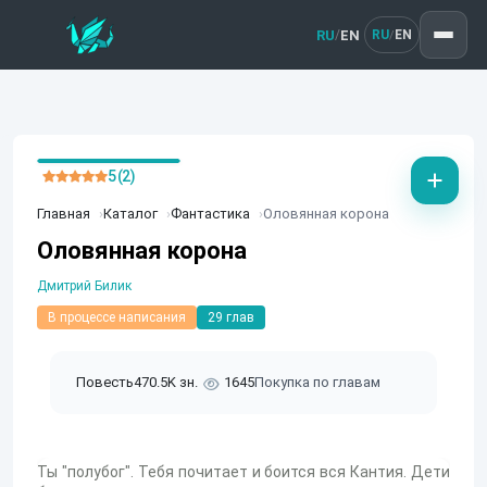
RU
EN
/
RU
EN
/
5 (2)
Главная
Каталог
Фантастика
Оловянная корона
Оловянная корона
Дмитрий Билик
В процессе написания
29 глав
Повесть
470.5K зн.
1645
Покупка по главам
Ты "полубог". Тебя почитает и боится вся Кантия. Дети