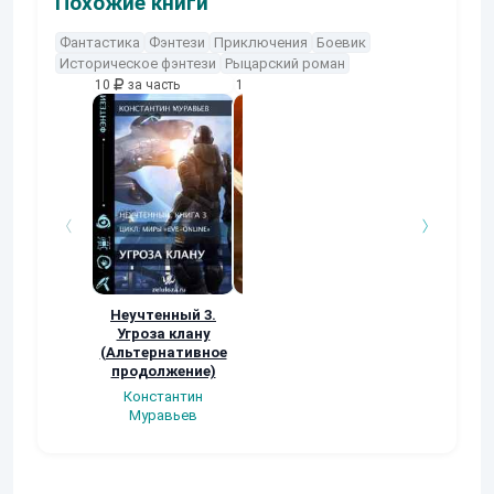
Похожие книги
Фантастика
Фэнтези
Приключения
Боевик
Историческое фэнтези
Рыцарский роман
10
за часть
10
за часть
10
за часть
Неучтенный 3.
Возвращение
УДАВЬЯ ЯМА
Угроза клану
Наталья
Кер Рей
(Альтернативное
Шкуриндина
продолжение)
Константин
Муравьев