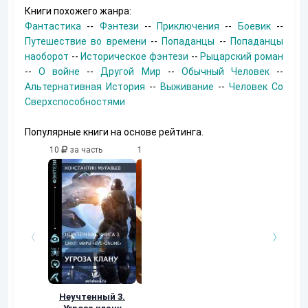
Книги похожего жанра:
Фантастика
--
Фэнтези
--
Приключения
--
Боевик
--
Путешествие во времени
--
Попаданцы
--
Попаданцы
наоборот
--
Историческое фэнтези
--
Рыцарский роман
--
О войне
--
Другой Мир
--
Обычный Человек
--
Альтернативная История
--
Выживание
--
Человек Со
Сверхспособностями
Популярные книги на основе рейтинга.
10
за часть
10
за часть
10
за часть
Неучтенный 3.
Возвращение
УДАВЬЯ ЯМА