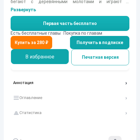
бегают с деревянными молотами и играют в
непобедимого Айвина. Но в один миг все вдруг
Развернуть
меняется. Оказывается, что ты не один пришелец в
этом дремучем средневековье. И что главное - не
Первая часть бесплатно
самый сильный.
Есть бесплатные главы · Покупка по главам
Получить в подписке
В избранное
Печатная версия
Аннотация
Оглавление
Статистика