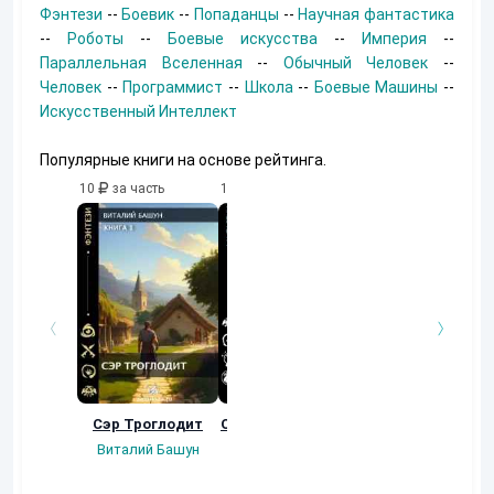
Фэнтези
--
Боевик
--
Попаданцы
--
Научная фантастика
--
Роботы
--
Боевые искусства
--
Империя
--
Параллельная Вселенная
--
Обычный Человек
--
Человек
--
Программист
--
Школа
--
Боевые Машины
--
Искусственный Интеллект
Популярные книги на основе рейтинга.
10
за часть
10
за часть
10
за часть
Сэр Троглодит
Осколки прошлого
Неучтенный 3.
Угроза клану
Виталий Башун
Екатерина
(Альтернативное
Ермачкова (Фиби)
продолжение)