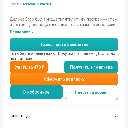
Цикл:
Великая Империя
Далеев Егор был тридцатипятилетним программистом,
а стал двенадцатилетним обычным монгольским
школьником... у вас уже задергалось веко? На самом
Развернуть
деле все не так страшно - мы будем следить за его
приключениями четыре года спустя - надо же было
Первая часть бесплатно
дать герою въехать в новую реальность... и закончить
свою работу. Какую? Да так, разработать программу
Есть бесплатные главы · Покупка по главам · Доступно
искусственного интеллекта для армейских дронов, не в
по подписке
одиночку и не с нуля, разумеется. И вот, когда дело
Получить в подписке
наконец-то дошло до испытаний вне лабораторий - тут-
то и началось...
Оформить подписку
В избранное
Печатная версия
Аннотация