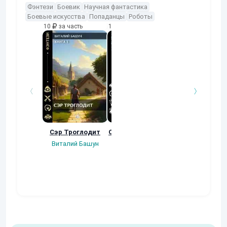
Фэнтези
Боевик
Научная фантастика
Боевые искусства
Попаданцы
Роботы
10
за часть
10
за часть
10
за часть
Сэр Троглодит
Осколки прошлого
Неучтенный 3
Угроза клану
Виталий Башун
Екатерина
(Альтернативн
Ермачкова (Фиби)
продолжение
Константин
Муравьев