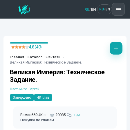
RU
EN
/
RU
EN
/
4.8 (40)
Главная
Каталог
Фэнтези
Великая Империя: Техническое Задание.
Великая Империя: Техническое
Задание.
Плотников Сергей
Завершено
48 глав
Роман
669.4K зн.
20085
189
Покупка по главам