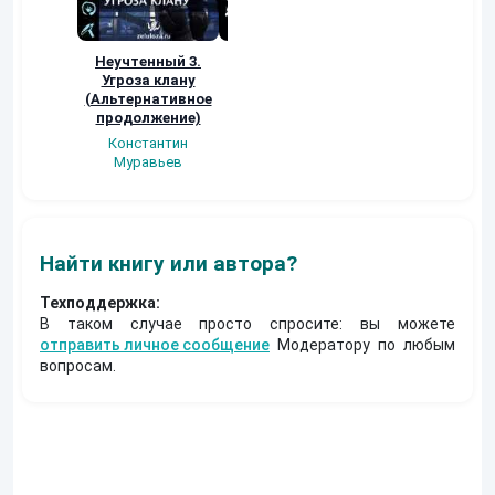
Неучтенный 3.
По стопам
Заявка в
Угроза клану
Древних
Демиурги…
(Альтернативное
Арам Лазян
Александр
продолжение)
Федоренко
Константин
Муравьев
Найти книгу или автора?
Техподдержка:
В таком случае просто спросите: вы можете
отправить личное сообщение
Модератору по любым
вопросам.