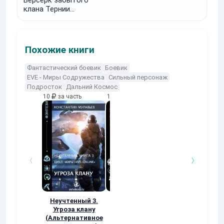
Берсерк забытого
клана Тернии
ВЕЛИКОГО РАЗЛОМА
Похожие книги
Фантастический боевик
Боевик
EVE - Миры Содружества
Сильный персонаж
Подросток
Дальний Космос
10
за часть
10
за часть
10
за часть
Неучтенный 3.
По стопам
Заявка в
Угроза клану
Древних
Демиурги…
(Альтернативное
Арам Лазян
Александр