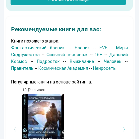
Рекомендуемые книги для вас:
Книги похожего жанра:
Фантастический боевик
--
Боевик
--
EVE - Миры
Содружества
--
Сильный персонаж
--
16+
--
Дальний
Космос
--
Подросток
--
Выживание
--
Человек
--
Правитель
--
Космическая Академия
--
Нейросеть
Популярные книги на основе рейтинга.
10
за часть
10
за часть
10
за часть