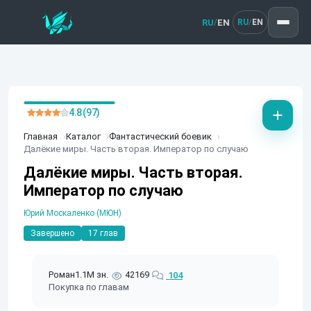
RU
EN
/
RU
EN
/
4.8 (97)
Главная
Каталог
Фантастический боевик
Далёкие миры. Часть вторая. Император по случаю
Далёкие миры. Часть вторая.
Император по случаю
Юрий Москаленко (МЮН)
Завершено
17 глав
Роман
1.1M зн.
42169
104
Покупка по главам