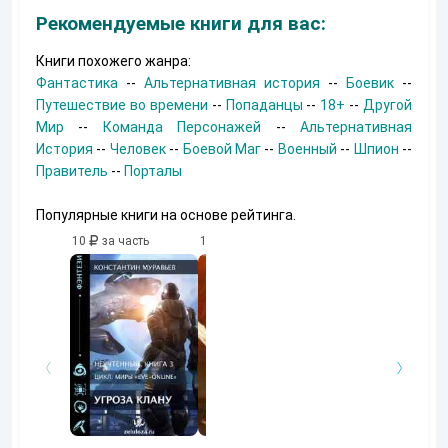
Рекомендуемые книги для вас:
Книги похожего жанра:
Фантастика
--
Альтернативная история
--
Боевик
--
Путешествие во времени
--
Попаданцы
--
18+
--
Другой
Мир
--
Команда Персонажей
--
Альтернативная
История
--
Человек
--
Боевой Маг
--
Военный
--
Шпион
--
Правитель
--
Порталы
Популярные книги на основе рейтинга.
10
за часть
10
за часть
10
за часть