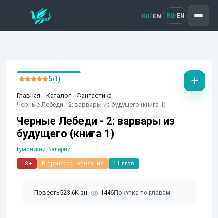
RU
EN
/
RU
EN
/
5 (1)
Главная
Каталог
Фантастика
Черные Лебеди - 2: варвары из будущего (книга 1)
Черные Лебеди - 2: варвары из
будущего (книга 1)
Гуминский Валерий
18+
В процессе написания
11 глав
Повесть
523.6K зн.
1446
Покупка по главам