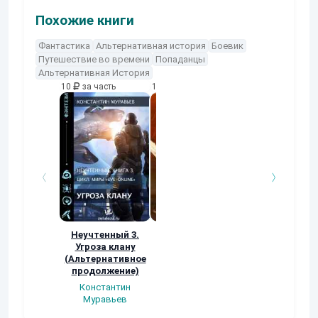
Похожие книги
Фантастика
Альтернативная история
Боевик
Путешествие во времени
Попаданцы
Альтернативная История
10
за часть
10
за часть
10
за часть
Неучтенный 3.
Возвращение
УДАВЬЯ ЯМА
Угроза клану
Наталья
Кер Рей
(Альтернативное
Шкуриндина
продолжение)
Константин
Муравьев