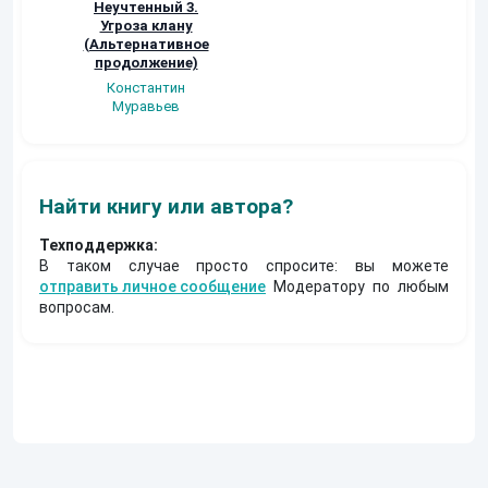
Неучтенный 3.
Возвращение
УДАВЬЯ ЯМА
Угроза клану
Наталья
Кер Рей
(Альтернативное
Шкуриндина
продолжение)
Константин
Муравьев
Найти книгу или автора?
Техподдержка:
В таком случае просто спросите: вы можете
отправить личное сообщение
Модератору по любым
вопросам.