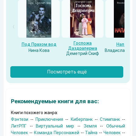
Госпожа
Под Прахом вод
Напарни
Даздраперма
Нина Кова
Владислав Бес
Деметрий Скиф
Посмотреть ещё
Рекомендуемые книги для вас:
Книги похожего жанра:
Фэнтези
--
Приключения
--
Киберпанк
--
Стимпанк
--
ЛитРПГ
--
Виртуальный мир
--
Земля
--
Обычный
Человек
--
Команда Персонажей
--
Тайна
--
Человек
--