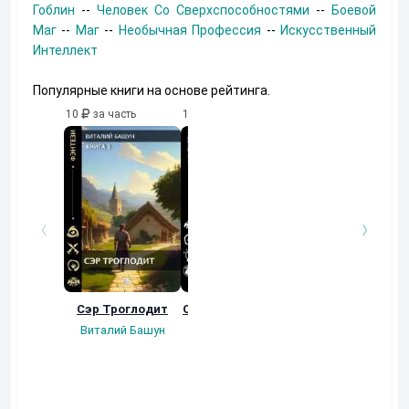
Гоблин
--
Человек Со Сверхспособностями
--
Боевой
Маг
--
Маг
--
Необычная Профессия
--
Искусственный
Интеллект
Популярные книги на основе рейтинга.
10
за часть
10
за часть
10
за часть
Сэр Троглодит
Осколки прошлого
Неучтенный 3.
Угроза клану
Виталий Башун
Екатерина
(Альтернативное
Ермачкова (Фиби)
продолжение)
Константин
Муравьев