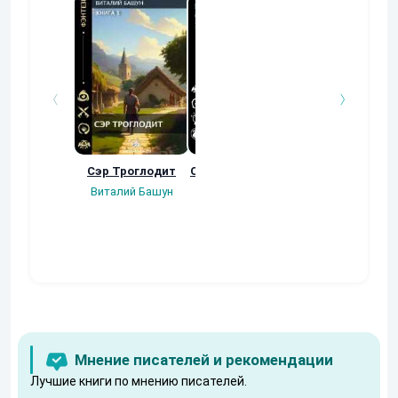
Сэр Троглодит
Осколки прошлого
Неучтенный 3
Угроза клану
Виталий Башун
Екатерина
(Альтернативн
Ермачкова (Фиби)
продолжение
Константин
Муравьев
Мнение писателей и рекомендации
Лучшие книги по мнению писателей.