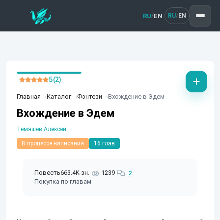
RU
EN
/
RU
EN
/
5 (2)
Главная
Каталог
Фэнтези
Вхождение в Эдем
Вхождение в Эдем
Темяшев Алексей
В процессе написания
16 глав
Повесть
663.4K зн.
1239
2
Покупка по главам