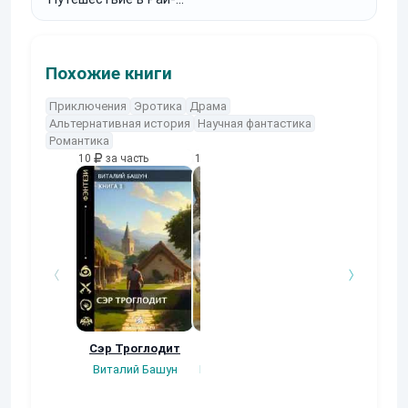
Город”
Похожие книги
Приключения
Эротика
Драма
Альтернативная история
Научная фантастика
Романтика
10
за часть
10
за часть
10
за часть
Сэр Троглодит
Потерянная.
Кровавый турн
Виталий Башун
Плотников Сергей
Gatts