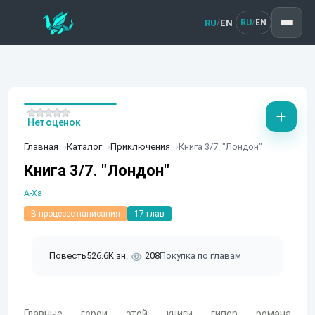
RU
EN
/
RU
EN
/
Нет оценок
Главная
Каталог
Приключения
Книга 3/7. "Лондон"
Книга 3/7. "Лондон"
А-Ха
В процессе написания
17 глав
Повесть
526.6K зн.
208
Покупка по главам
Главные герои этой книги гипер романа