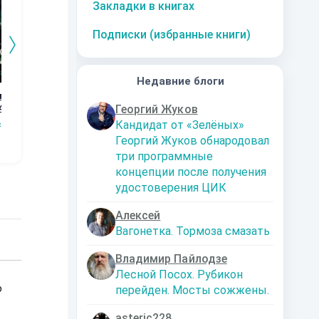
Закладки в книгах
Подписки (избранные книги)
Недавние блоги
го
Дорога к магии.
Графство
Возвращение
Ор
4
Книга 3
Пограничья.
Кн
Георгий Жуков
Наталья
Первые шаги.
Кандидат от «Зелёных»
сищев
Сергей Мясищев
Сергей Мясищев
Шкуриндина
С
Книга 2
Георгий Жуков обнародовал
три программные
концепции после получения
удостоверения ЦИК
Алексей
Вагонетка. Тормоза смазать
Владимир Пайлодзе
Лесной Посох. Рубикон
о
перейден. Мосты сожжены.
asteric228