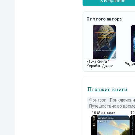
В избранное
От этого автора
715-й Книга 1
Радуж
Корабль Джоре
Похожие книги
Фэнтези
Приключени
Путешествие во врем
10
за часть
1