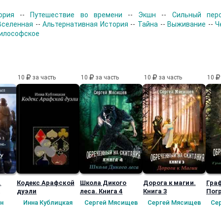
ория
--
Путешествие во времени
--
Экшн
--
Сильный пер
Вселенная
--
Альтернативная История
--
Тайна
--
Выживание
--
Ч
илософское
10
за часть
10
за часть
10
за часть
10
.
Кодекс Арафской
Школа Дикого
Дорога к магии.
Гра
дуэли
леса. Книга 4
Книга 3
Пог
ное
Пер
н
Инна Кублицкая
Сергей Мясищев
Сергей Мясищев
Се
)
Книг
в