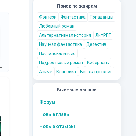
Поиск по жанрам
Фэнтези
Фантастика
Попаданцы
Любовный роман
Альтернативная история
ЛитРПГ
Научная фантастика
Детектив
Постапокалипсис
Подростковый роман
Киберпанк
Аниме
Классика
Все жанры книг
Быстрые ссылки
Форум
10
за часть
10
за часть
10
за часть
1
Новые главы
Новые отзывы