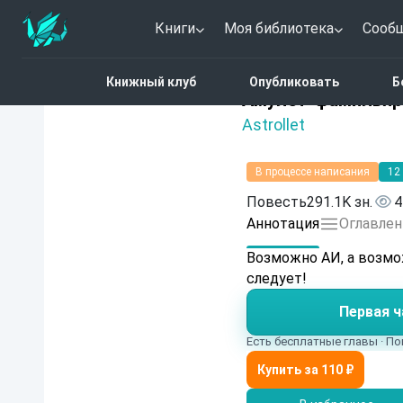
Книги
Моя библиотека
Сооб
Главная
Каталог
Фэн
Книжный клуб
Опубликовать
Б
3 (7)
Амулет-фамильяр
Astrollet
В процессе написания
12
Повесть
291.1K зн.
4
Аннотация
Оглавлен
Возможно АИ, а возмо
следует!
Первая ч
Есть бесплатные главы · По