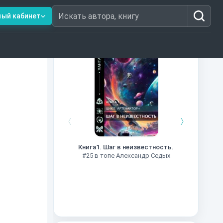
ный кабинет
Искать автора, книгу
Книги из топ-100
Далёкие
Импе
Книга1. Шаг в неизвестность.
#27 в 
#25 в топе Александр Седых