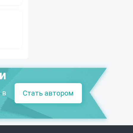
ми
 в
Стать автором