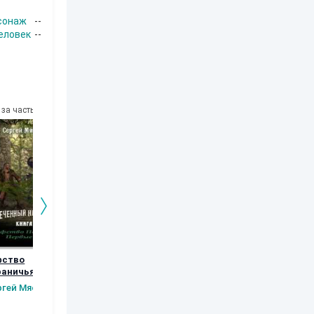
сонаж
--
еловек
--
за часть
10
за часть
10
за часть
10
за часть
фство
Возвращение
Орки Тарилана.
Рябь
раничья.
Книга 5
Наталья
Шаров Конста
вые шаги.
ргей Мясищев
Шкуриндина
Сергей Мясищев
Викторов
а 2