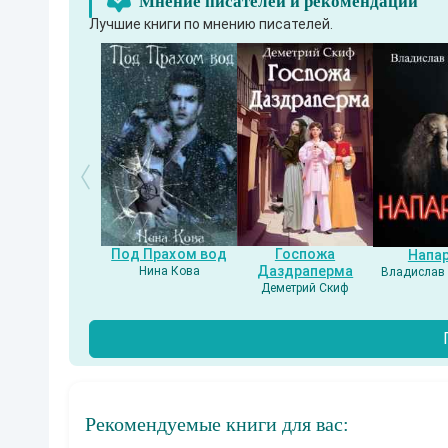
Мнение писателей и рекомендации
Лучшие книги по мнению писателей.
Под Прахом вод
Госпожа
Напа
Даздраперма
Нина Кова
Владислав 
Деметрий Скиф
Рекомендуемые книги для вас: