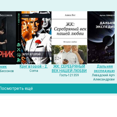
Круг второй - 2.
ЖК: СЕРЕБРЯНЫЙ
Дальняя
рник
ВЕК НАШЕЙ ЛЮБВИ
экспедиция
Coma
Бессонов
Гость-121359
Левадский Арте
Александрович
Посмотреть ещё