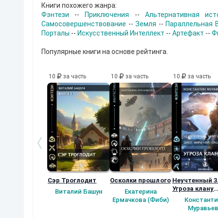
Книги похожего жанра:
Фэнтези
--
Приключения
--
Альтернативная ист
Самосовершенствование
--
Земля
--
Параллельная 
Порталы
--
Искусственный Интеллект
--
Артефакт
--
Ф
Популярные книги на основе рейтинга.
10
за часть
10
за часть
10
за часть
Сэр Троглодит
Осколки прошлого
Неучтенный 3
Угроза клану
Виталий Башун
Екатерина
(Альтернатив
Ермачкова (Фиби)
Константи
продолжение
Муравье