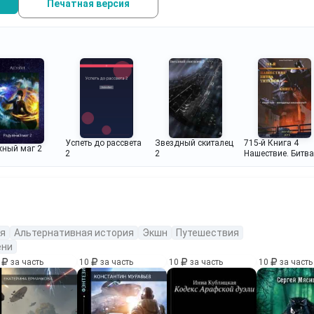
Печатная версия
Успеть до рассвета
Звездный скиталец
715-й Книга 4
ный маг 2
2
2
Нашествие. Битва
титанов
я
Альтернативная история
Экшн
Путешествия
ени
0
за часть
10
за часть
10
за часть
10
за часть