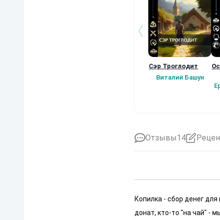
Сэр Троглодит
Ос
Виталий Башун
Е
Отзывы
14
Рецен
Копилка - сбор денег для
донат, кто-то "на чай" -