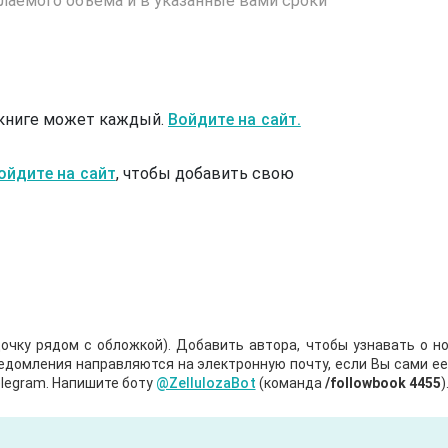
лаемого объема и в указанные вами сроки
 книге может каждый.
Войдите на сайт.
ойдите на сайт
, чтобы добавить свою
очку рядом с обложкой). Добавить автора, чтобы узнавать о но
ведомления направляются на электронную почту, если Вы сами е
legram. Напишите боту
@ZellulozaBot
(команда
/followbook 4455
)