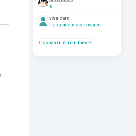
в
visa card
Прошлое и настоящее
Показать ещё в блоге
т