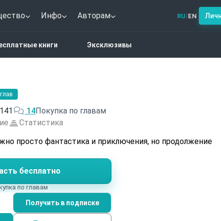
щество
Инфо
Авторам
Лич
RU
EN
/
тези
Амулет-фамильяр
есплатные книги
Эксклюзивы
 глав
141
14
Покупка по главам
ие
Статистика
жно просто фантастика и приключения, но продолжение
асть бесплатно
купка по главам
Получить в подписке