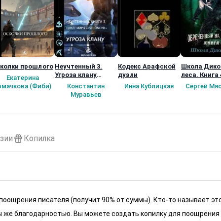
колки прошлого
Неучтенный 3.
Кодекс Арафской
Школа Дико
Угроза клану
дуэли
леса. Книга 
Екатерина
(Альтернативное
рмачкова (Фиби)
Константин
Инна Кублицкая
Сергей Мя
продолжение)
Муравьев
зии
Копилка
 поощрения писателя (получит 90% от суммы). Кто-то называет эт
 мы же благодарностью. Вы можете создать копилку для поощрения