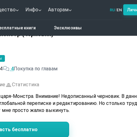
щество
Инфо
Авторам
Лич
RU
EN
/
тези
Бастион. Рыцарь-Монстр (черновик)
есплатные книги
Эксклюзивы
Монстр (черновик)
ы
4
4
Покупка по главам
ие
Статистика
царя-Монстра. Внимание! Недописанный черновик. В дан
глобальной переписке и редактированию. Но столько труд
т мне просто жалко выкинуть.
асть бесплатно