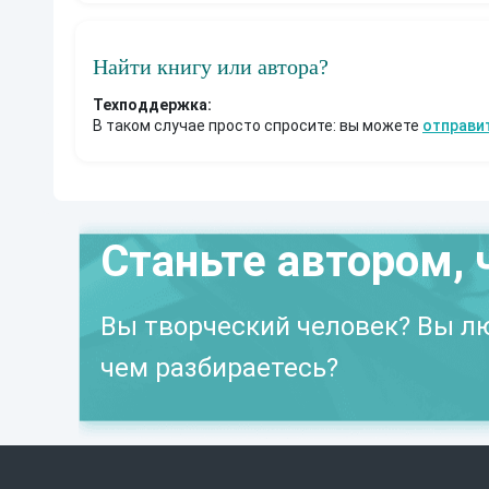
л
а
в
у
Найти книгу или автора?
к
н
Техподдержка:
и
В таком случае просто спросите: вы можете
отправи
г
и
.
Г
л
а
в
Станьте автором, 
н
ы
й
г
Вы творческий человек? Вы лю
е
р
о
чем разбираетесь?
й
Р
у
с
з
а
п