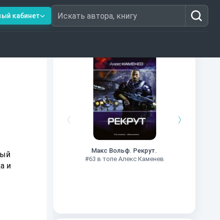
ный кабинет
Искать автора, книгу
Книги из топ-100
#7
Макс Вольф. Рекрут.
ный
#63 в топе Алекс Каменев
а и