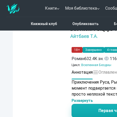
Книги
Моя библиотека
Сооб
Главная
Каталог
Фэн
Книжный клуб
Опубликовать
Б
5 (11)
Бастион. Рыцарь-
Айтбаев Т.А.
18+
Завершено
4 глав
Роман
632.4K зн.
116
Цикл:
Вселенная Бездны
Аннотация
Оглавлен
Приключения Руса, Ры
момент подвергается 
просто неплохой текс
Развернуть
Первая ч