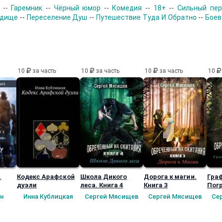
--
Гаремник
--
Чёрный юмор
--
Комедия
--
18+
--
Сильный пе
удище
--
Переселение Душ
--
Путешествие Туда И Обратно
--
Боев
10
за часть
10
за часть
10
за часть
10
.
Кодекс Арафской
Школа Дикого
Дорога к магии.
Гра
дуэли
леса. Книга 4
Книга 3
Пог
ное
Пер
н
Инна Кублицкая
Сергей Мясищев
Сергей Мясищев
Се
)
Книг
в