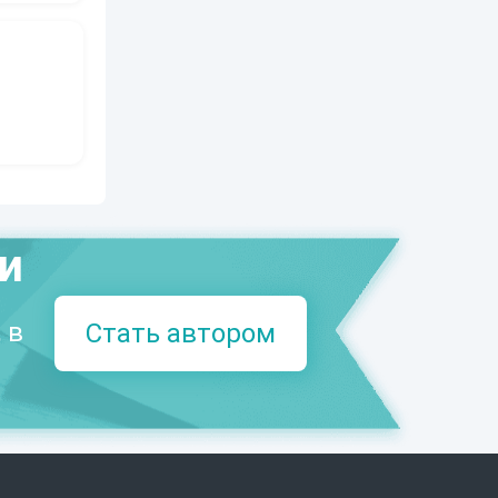
ми
 в
Стать автором