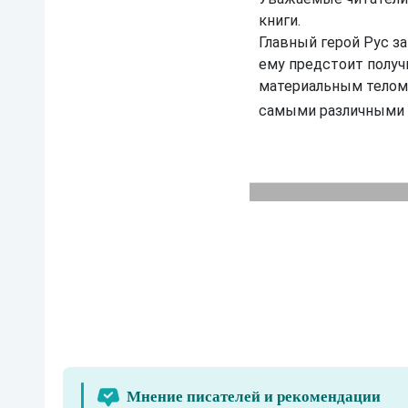
и
книги.
о
н.
Главный герой Рус з
Р
ему предстоит получ
ы
ц
материальным телом,
а
р
самыми различными 
ь
-
М
о
н
с
т
р
(
ч
е
р
н
о
в
и
к
)
Мнение писателей и рекомендации
У