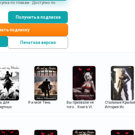
купка по главам · Доступно по
Получить в подписке
ить подписку
Печатная версия
ь для
Я и моя Тень
Вы призвали не
Стальные Крылья
ертных
того... Книга VI.
История Ис.