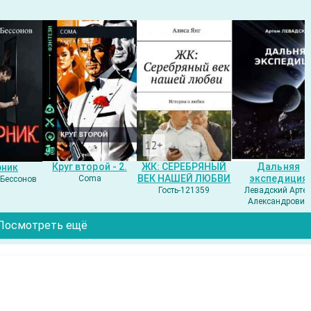
Круг второй - 2.
ЖК: СЕРЕБРЯНЫЙ
Дальняя
рник
ВЕК НАШЕЙ ЛЮБВИ
экспедиция
Coma
Бессонов
Гость-121359
Левадский Арте
Александрович
Посмотреть ещё