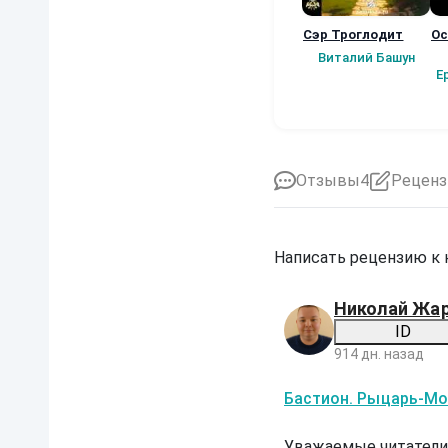
Сэр Троглодит
Ос
Виталий Башун
Е
Отзывы
4
Реценз
Написать рецензию к
Николай Жа
ID
914 дн. назад
Б
Бастион. Рыцарь-Мо
а
с
т
Уважаемые читатели