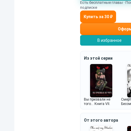
Есть бесплатные главы · По
подписке
Оформ
В избранное
Из этой серии
Вы призвали не
Смерт
того... Книга VII.
Бессм
От этого автора