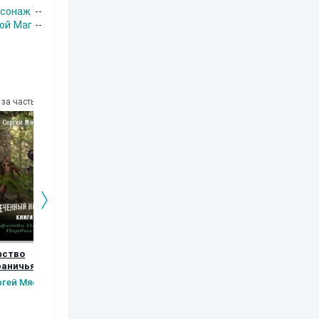
рсонаж
--
ой Маг
--
за часть
10
за часть
10
за часть
10
за часть
фство
Возвращение
Орки Тарилана.
Рябь
раничья.
Книга 5
Наталья
Шаров Конста
вые шаги.
ргей Мясищев
Шкуриндина
Сергей Мясищев
Викторов
а 2