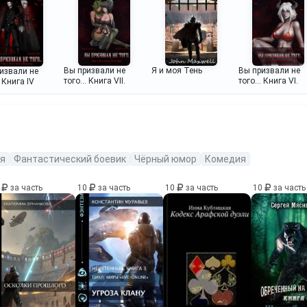
Вы призвали не
Я и моя Тень
Вы призвали не
извали не
того... Книга VII.
того... Книга VI.
. Книга IV
я
Фантастический боевик
Чёрный юмор
Комедия
0
за часть
10
за часть
10
за часть
10
за часть