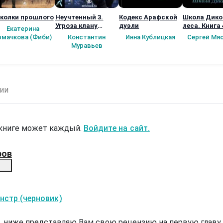
колки прошлого
Неучтенный 3.
Кодекс Арафской
Школа Дико
Угроза клану
дуэли
леса. Книга 
Екатерина
(Альтернативное
рмачкова (Фиби)
Константин
Инна Кублицкая
Сергей Мя
продолжение)
Муравьев
ии
 книге может каждый.
Войдите на сайт.
ров
нстр (черновик)
, ниже представляю Вам свою рецензию на первую главу