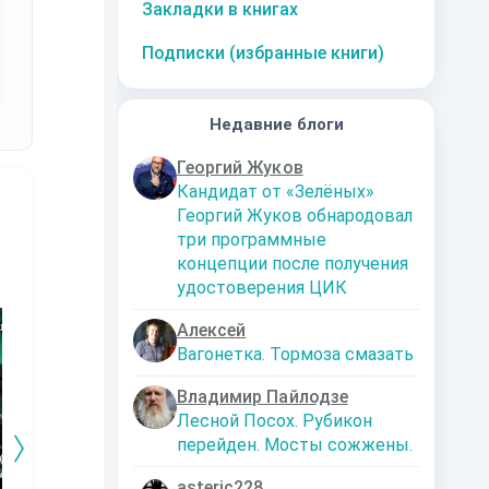
Закладки в книгах
Подписки (избранные книги)
Недавние блоги
Георгий Жуков
Кандидат от «Зелёных»
Георгий Жуков обнародовал
три программные
концепции после получения
удостоверения ЦИК
10
за часть
10
за часть
10
за часть
1
Алексей
Вагонетка. Тормоза смазать
Владимир Пайлодзе
Лесной Посох. Рубикон
перейден. Мосты сожжены.
asteric228