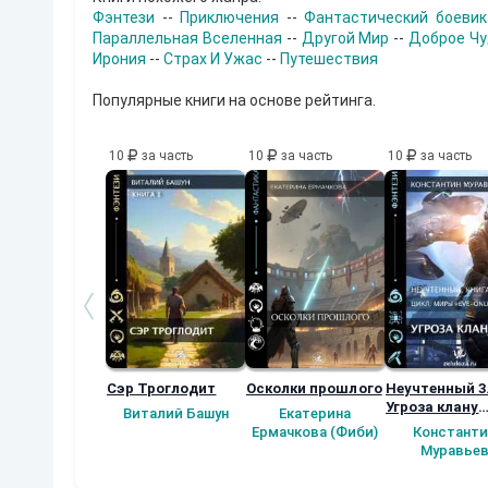
в
Фэнтези
--
Приключения
--
Фантастический боевик
л
Параллельная Вселенная
--
Другой Мир
--
Доброе Ч
я
Ирония
--
Страх И Ужас
--
Путешествия
ю
В
а
Популярные книги на основе рейтинга.
м
с
в
10
за часть
10
за часть
10
за часть
о
ю
р
е
ц
е
н
з
и
ю
н
а
п
Сэр Троглодит
Осколки прошлого
Неучтенный 3
е
Угроза клану
р
Виталий Башун
Екатерина
(Альтернатив
в
Ермачкова (Фиби)
Константи
у
продолжение
Муравье
ю
г