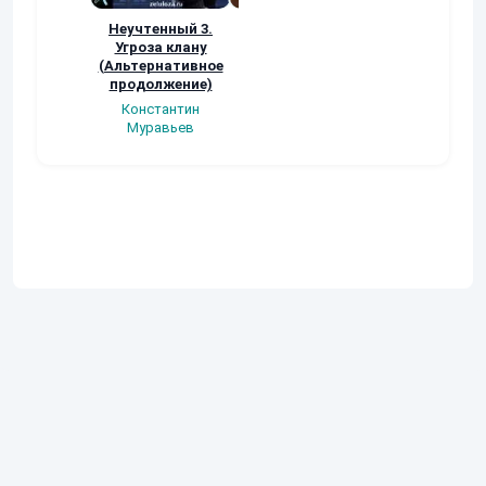
Неучтенный 3.
Возвращение
УДАВЬЯ ЯМА
Угроза клану
Наталья
Кер Рей
(Альтернативное
Шкуриндина
продолжение)
Константин
Муравьев