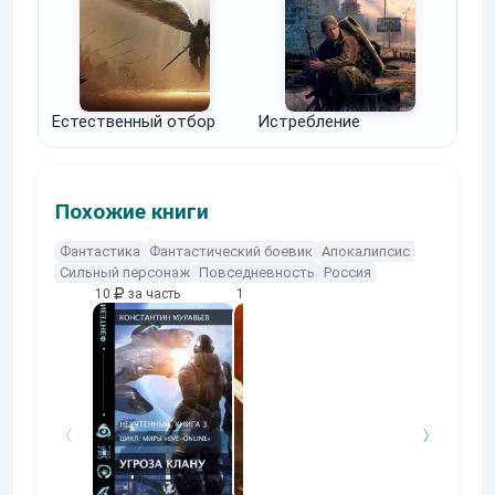
Естественный отбор
Истребление
Похожие книги
Фантастика
Фантастический боевик
Апокалипсис
Сильный персонаж
Повседневность
Россия
10
за часть
10
за часть
10
за часть