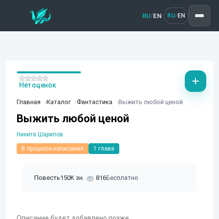
RU
EN
/
RU
EN
/
Нет оценок
Главная
Каталог
Фантастика
Выжить любой ценой
Выжить любой ценой
Никита Шарипов
В процессе написания
1 глава
Повесть
150K зн.
816
Бесплатно
Описание будет добавлено позже.