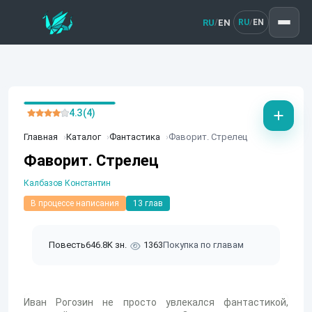
RU
EN
/
RU
EN
/
4.3 (4)
Главная
Каталог
Фантастика
Фаворит. Стрелец
Фаворит. Стрелец
Калбазов Константин
В процессе написания
13 глав
Повесть
646.8K зн.
1363
Покупка по главам
Иван Рогозин не просто увлекался фантастикой,