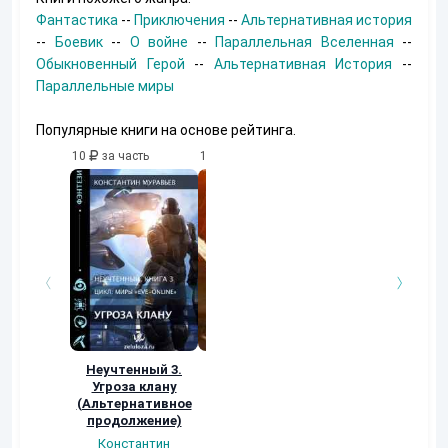
Фантастика
--
Приключения
--
Альтернативная история
--
Боевик
--
О войне
--
Параллельная Вселенная
--
Обыкновенный Герой
--
Альтернативная История
--
Параллельные миры
Популярные книги на основе рейтинга.
10
за часть
10
за часть
10
за часть
Неучтенный 3.
Возвращение
УДАВЬЯ ЯМА
Угроза клану
Наталья
Кер Рей
(Альтернативное
Шкуриндина
продолжение)
Константин