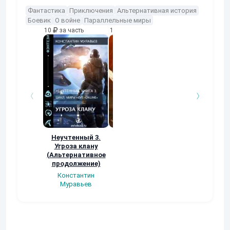
Фантастика
Приключения
Альтернативная история
Боевик
О войне
Параллельные миры
10
за часть
10
за часть
10
за часть
Неучтенный 3.
Возвращение
УДАВЬЯ ЯМА
Угроза клану
Наталья
Кер Рей
(Альтернативное
Шкуриндина
продолжение)
Константин
Муравьев