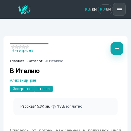
RU
EN
/
RU
EN
/
Нет оценок
Главная
Каталог
В Италию
В Италию
Александр Грин
Завершено
1 глава
Рассказ
15.3K зн.
155
Бесплатно
Спасаясь от погони, измученный и полузадохшийся