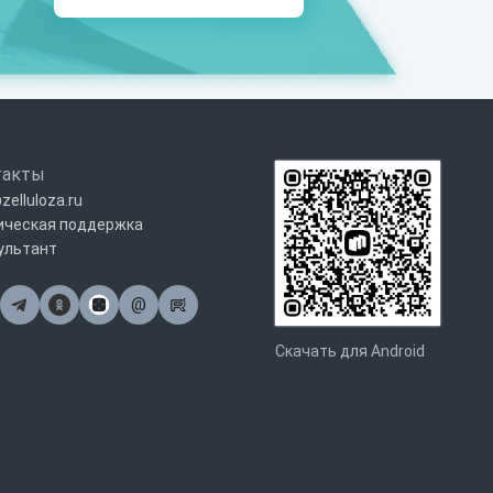
такты
zelluloza.ru
ическая поддержка
ультант
@
Почта
Скачать для Android