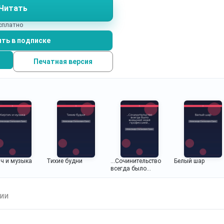
Читать
есплатно
ть в подписке
Печатная версия
ч и музыка
Тихие будни
...Сочинительство
Белый шар
всегда было
внешней моей
профессией...
ии