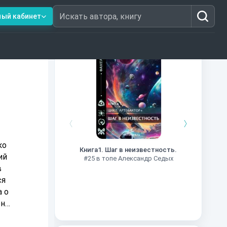
ный кабинет
Искать автора, книгу
Книги из топ-100
Далёкие
Импе
ко
Книга1. Шаг в неизвестность.
#27 в 
ий
#25 в топе Александр Седых
в
ся
а о
он