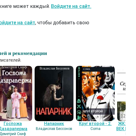
 книге может каждый.
Войдите на сайт.
ойдите на сайт
, чтобы добавить свою
лей и рекомендации
писателей.
Госпожа
Напарник
Круг второй - 2.
ЖК: СЕ
Даздраперма
ВЕК НАШ
Владислав Бессонов
Coma
Деметрий Скиф
Гость