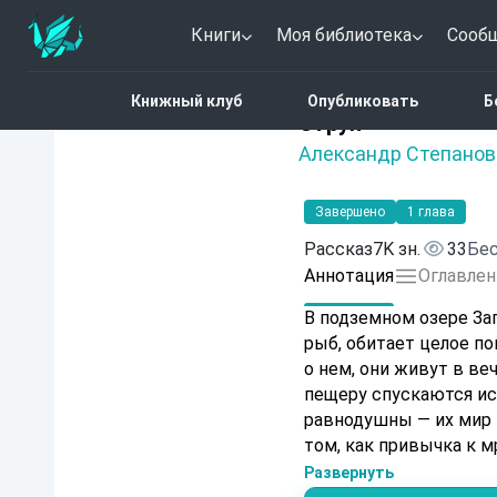
Книги
Моя библиотека
Сооб
Главная
Каталог
Стру
Книжный клуб
Опубликовать
Б
Нет оценок
Струя
Александр Степанов
Завершено
1 глава
Рассказ
7K зн.
33
Бес
Аннотация
Оглавлен
В подземном озере Зап
рыб, обитает целое п
о нем, они живут в ве
пещеру спускаются ис
равнодушны — их мир 
том, как привычка к м
вспыхивает перед гла
Развернуть