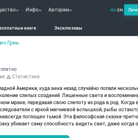
щество
Инфо
Авторам
Лич
RU
EN
/
я
есплатные книги
Эксклюзивы
ич Грин
платно
ие
Статистика
адной Америки, куда века назад случайно попали несколь
околение слепых созданий. Лишенные света и воспоминан
чном мраке, передавая свою слепоту из рода в род. Когда 
следователи с яркой магниевой вспышкой, рыбы остают
навсегда поглощен тьмой. Эта философская сказка-притч
раку убивает саму способность видеть свет, даже когда 
зами.