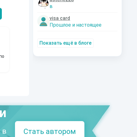
Александрович
nastyaaaacha
Аксюта Янсе
в
visa card
Прошлое и настоящее
Показать ещё в блоге
по
ми
 в
Стать автором