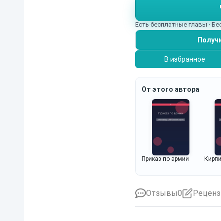
Есть бесплатные главы · Б
Получи
В избранное
От этого автора
Приказ по армии
Кирпи
Отзывы
0
Реценз