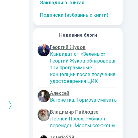
Закладки в книгах
Подписки (избранные книги)
Недавние блоги
Георгий Жуков
Кандидат от «Зелёных»
Георгий Жуков обнародовал
три программные
концепции после получения
удостоверения ЦИК
Алексей
Вагонетка. Тормоза смазать
Владимир Пайлодзе
Лесной Посох. Рубикон
перейден. Мосты сожжены.
РЕБРЯНЫЙ
Дальняя
Кто я? Или как
1. Ксенолог
ЕЙ ЛЮБВИ
экспедиция
найти себя в
пересадочн
современном мире
станции
-121359
Левадский Артем
asteric228