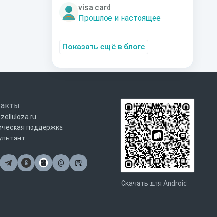
visa card
Прошлое и настоящее
Показать ещё в блоге
такты
zelluloza.ru
ическая поддержка
ультант
@
Почта
Скачать для Android