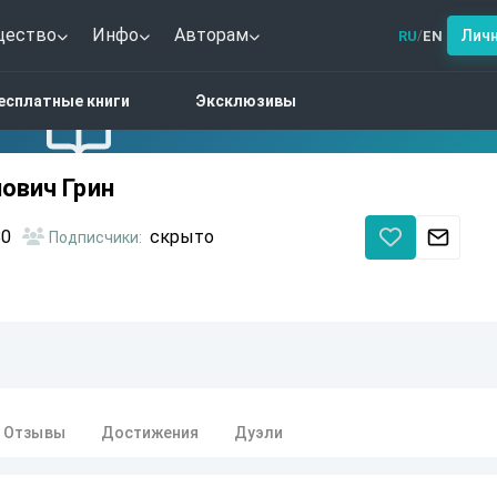
щество
Инфо
Авторам
Лич
RU
EN
/
есплатные книги
Эксклюзивы
ович Грин
0
скрыто
Подписчики:
Отзывы
Достижения
Дуэли