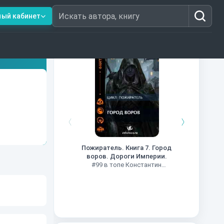
ный кабинет
Искать автора, книгу
Книги из топ-100
Кни
#34 в 
Пожиратель. Книга 7. Город
воров. Дороги Империи.
#99 в топе Константин
Муравьев