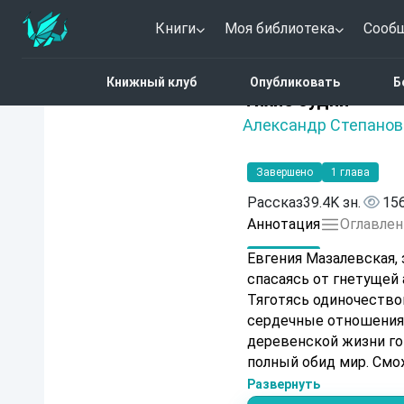
Книги
Моя библиотека
Сооб
Главная
Каталог
Тихи
Книжный клуб
Опубликовать
Б
Нет оценок
Тихие будни
Александр Степанов
Завершено
1 глава
Рассказ
39.4K зн.
15
Аннотация
Оглавлен
Евгения Мазалевская, 
спасаясь от гнетущей
Тяготясь одиночество
сердечные отношения,
деревенской жизни го
полный обид мир. Смо
замкнутости, откликн
Развернуть