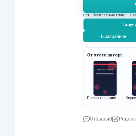
Есть бесплатные главы · Б
Получи
В избранное
От этого автора
Приказ по армии
Кирпи
Отзывы
0
Реценз