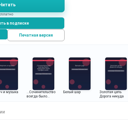
Читать
есплатно
ть в подписке
Печатная версия
ч и музыка
...Сочинительство
Белый шар
Золотая цепь.
всегда было
Дорога никуда
внешней моей
профессией...
ии