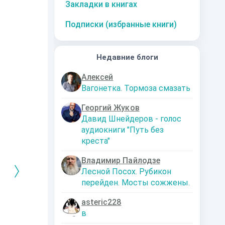
Закладки в книгах
Подписки (избранные книги)
Недавние блоги
Алексей
Вагонетка. Тормоза смазать
Георгий Жуков
Давид Шнейдеров - голос
аудиокниги "Путь без
креста"
Владимир Пайлодзе
Лесной Посох. Рубикон
перейден. Мосты сожжены.
asteric228
РЕБРЯНЫЙ
Дальняя
Кто я? Или как
1. Ксенолог
в
ЕЙ ЛЮБВИ
экспедиция
найти себя в
пересадочн
современном мире
станции
-121359
Левадский Артем