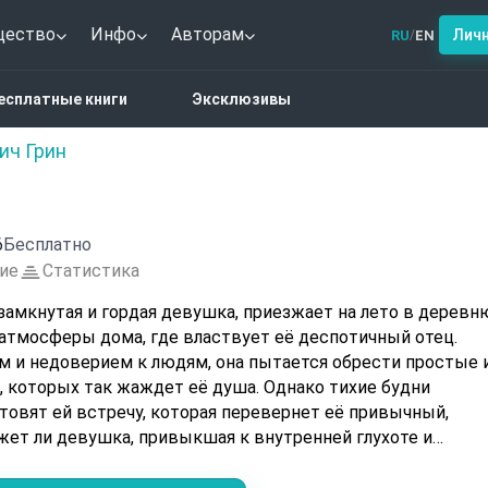
щество
Инфо
Авторам
Лич
RU
EN
/
е будни
есплатные книги
Эксклюзивы
ич Грин
6
Бесплатно
ие
Статистика
замкнутая и гордая девушка, приезжает на лето в деревн
 атмосферы дома, где властвует её деспотичный отец.
м и недоверием к людям, она пытается обрести простые 
 которых так жаждет её душа. Однако тихие будни
товят ей встречу, которая перевернет её привычный,
жет ли девушка, привыкшая к внутренней глухоте и
уться на зов настоящего чувства?