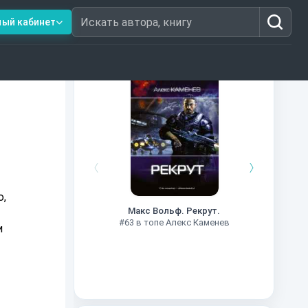
ный кабинет
Искать автора, книгу
Книги из топ-100
#7
ю,
Макс Вольф. Рекрут.
#63 в топе Алекс Каменев
и