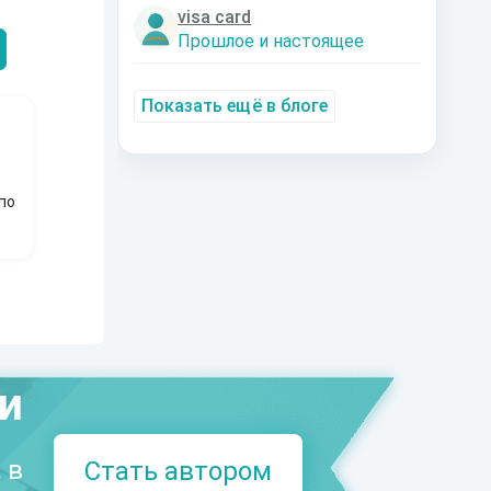
Александрович
nastyaaaacha
Аксюта Янсе
visa card
Прошлое и настоящее
Показать ещё в блоге
по
ми
 в
Стать автором