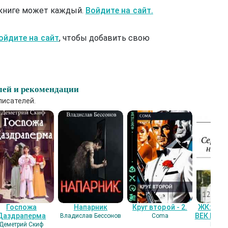
 книге может каждый.
Войдите на сайт.
ойдите на сайт
, чтобы добавить свою
лей и рекомендации
писателей.
Госпожа
Напарник
Круг второй - 2.
ЖК: СЕ
Даздраперма
ВЕК НАШ
Владислав Бессонов
Coma
Деметрий Скиф
Гость