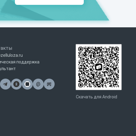
такты
zelluloza.ru
ическая поддержка
ультант
@
Почта
Скачать для Android