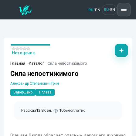
RU
EN
/
RU
EN
/
Нет оценок
Главная
Каталог
Сила непостижимого
Сила непостижимого
Александр Степанович Грин
Завершено
1 глава
Рассказ
12.8K зн.
106
Бесплатно
Грациан Дюплэ обладает опасным даром: его духовная