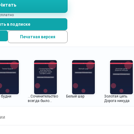
Читать
ин час.
есплатно
ть в подписке
Печатная версия
 будни
...Сочинительство
Белый шар
Золотая цепь.
всегда было
Дорога никуда
внешней моей
профессией...
ии