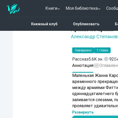
Книги
Моя библиотека
Сооб
Главная
Каталог
Прик
Книжный клуб
Опубликовать
Б
Нет оценок
Приказ по армии
Александр Степанов
Завершено
1 глава
Рассказ
5.6K зн.
92
Б
Аннотация
Оглавлен
Маленькая Жанна Карол
временного прекращен
между армиями Фиттиб
одиннадцатилетнего бр
заливается слезами, 
проявляет удивительн
утешая брата и одновр
Развернуть
ироничная история о 