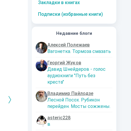
Закладки в книгах
Подписки (избранные книги)
Недавние блоги
Алексей Полежаев
Вагонетка. Тормоза смазать
Георгий Жуков
Давид Шнейдеров - голос
аудиокниги "Путь без
креста"
Владимир Пайлодзе
Лесной Посох. Рубикон
перейден. Мосты сожжены.
asteric228
РЕБРЯНЫЙ
Дальняя
Кто я? Или как
1. Ксенолог
в
ЕЙ ЛЮБВИ
экспедиция
найти себя в
пересадочн
современном мире
станции
-121359
Левадский Артем