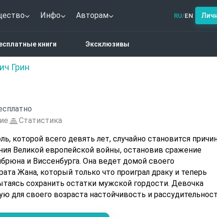
щество
Инфо
Авторам
Лич
RU
EN
/
аз по армии
есплатные книги
Эксклюзивы
ич Грин
есплатно
ие
Статистика
ь, которой всего девять лет, случайно становится причи
ия Великой европейской войны, остановив сражение
рюна и Виссенбурга. Она ведет домой своего
ата Жана, который только что проиграл драку и теперь
пытаясь сохранить остатки мужской гордости. Девочка
ую для своего возраста настойчивость и рассудительност
еменно браня его за безрассудство. Эта трогательная и
детской непосредственности, которая способна изменить 