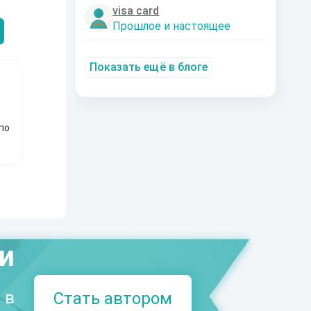
Александрович
nastyaaaacha
Аксюта Янсе
visa card
Прошлое и настоящее
Показать ещё в блоге
по
ми
 в
Стать автором