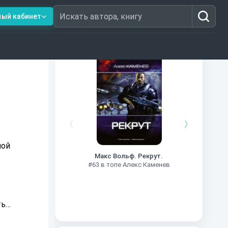
ный кабинет
Искать автора, книгу
Книги из топ-100
#7
ной
Макс Вольф. Рекрут.
#63 в топе Алекс Каменев
ь,
ход