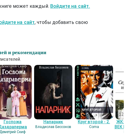
 книге может каждый.
Войдите на сайт.
ойдите на сайт
, чтобы добавить свою
лей и рекомендации
писателей.
Госпожа
Напарник
Круг второй - 2.
ЖК: СЕ
Даздраперма
ВЕК НАШ
Владислав Бессонов
Coma
Деметрий Скиф
Гость