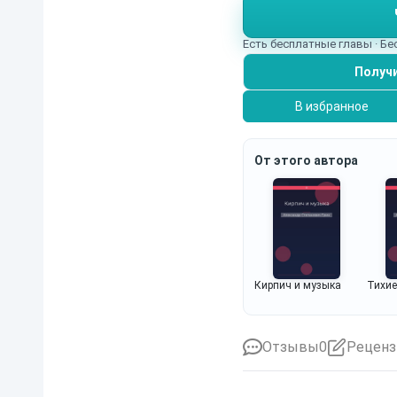
истории, пусть и на од
Есть бесплатные главы · Б
Получи
В избранное
От этого автора
Кирпич и музыка
Тихие
Отзывы
0
Реценз