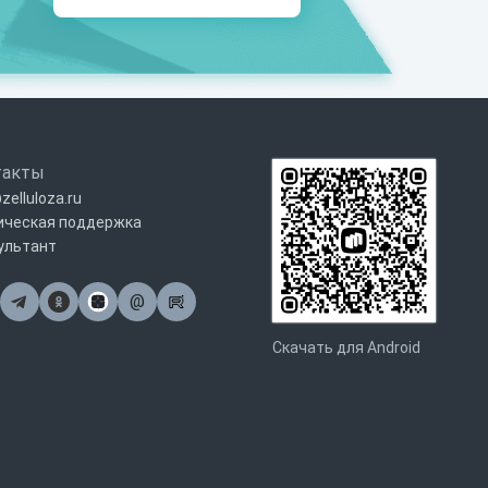
такты
zelluloza.ru
ическая поддержка
ультант
@
Почта
Скачать для Android