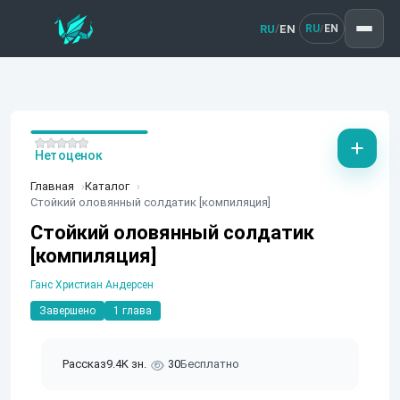
RU
EN
/
RU
EN
/
Нет оценок
Главная
Каталог
Стойкий оловянный солдатик [компиляция]
Стойкий оловянный солдатик
[компиляция]
Ганс Христиан Андерсен
Завершено
1 глава
Рассказ
9.4K зн.
30
Бесплатно