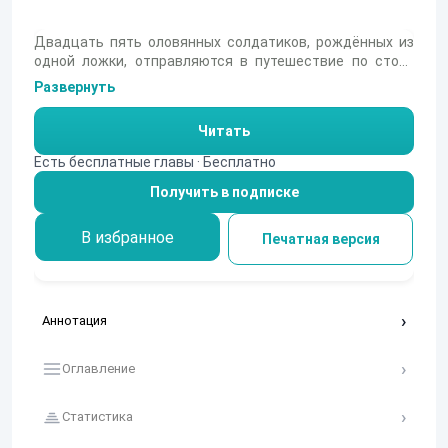
Двадцать пять оловянных солдатиков, рождённых из
одной ложки, отправляются в путешествие по столу
именинника. Среди них — двадцать пятый, одноногий,
Развернуть
но стойкий духом, которому суждено пережить
удивительные приключения. Его сердце покоряет
Читать
прекрасная бумажная танцовщица, стоящая у дверей
картонного дворца, и ради неё он готов на всё. Но
Есть бесплатные главы · Бесплатно
жестокая судьба в лице игрушечного тролля и
Получить в подписке
коварной щуки готовит ему испытания, полные
опасности и отваги.
В избранное
Печатная версия
Аннотация
Оглавление
Статистика