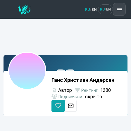
RU
EN
/
RU
EN
/
Ганс
Христиан
Ганс Христиан Андерсен
Андерсен
Автор
1280
Рейтинг:
скрыто
Подписчики: