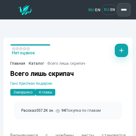
RU
EN
/
RU
EN
/
Нет оценок
Главная
Каталог
Всего лишь скрипач
Всего лишь скрипач
Ганс Христиан Андерсен
Завершено
4 главы
Рассказ
557.2K зн.
94
Покупка по главам
Вернувшиеся с чужбины аисты становятся