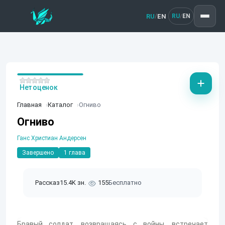
RU
EN
/
RU
EN
/
Нет оценок
Главная
Каталог
Огниво
Огниво
Ганс Христиан Андерсен
Завершено
1 глава
Рассказ
15.4K зн.
155
Бесплатно
Бравый солдат, возвращаясь с войны, встречает