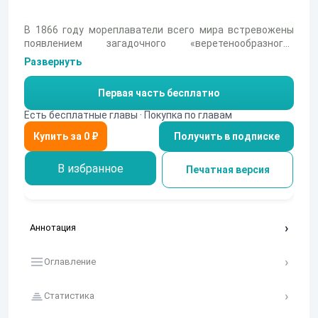
В 1866 году мореплаватели всего мира встревожены
появлением загадочного «веретенообразного»
чудовища, превосходящего размерами и скоростью
Развернуть
любого известного кита. Ученые и капитаны бессильны
объяснить природу этого феномена, а противоречивые
Первая часть бесплатно
записи в судовых журналах лишь разжигают всеобщее
любопытство и страх. Главный герой, профессор
Есть бесплатные главы · Покупка по главам
Аронакс, окажется в центре событий, когда ему
Получить в подписке
выпадет шанс разгадать тайну океана, столкнувшись с
тем, что превосходит самые смелые научные гипотезы.
Эта встреча навсегда изменит его жизнь и бросит
В избранное
Печатная версия
вызов привычным представлениям о границах
возможного.
Аннотация
Оглавление
Статистика