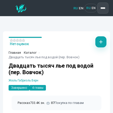
RU
EN
/
RU
EN
/
Нет оценок
Главная
Каталог
Двадцать тысяч лье под водой (пер. Вовчок)
Двадцать тысяч лье под водой
(пер. Вовчок)
Жюль Габриэль Верн
Завершено
4 главы
Рассказ
733.4K зн.
87
Покупка по главам