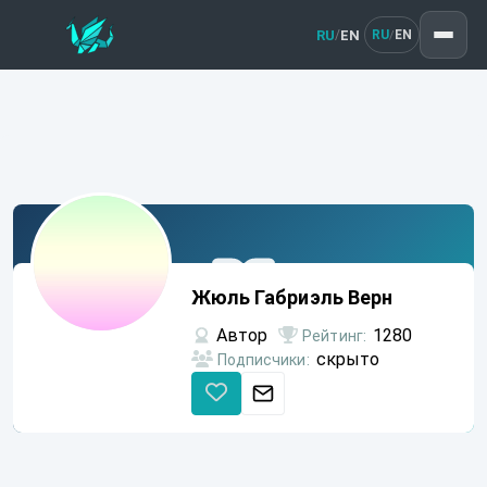
RU
EN
/
RU
EN
/
Жюль
Габриэль
Жюль Габриэль Верн
Верн
Автор
1280
Рейтинг:
скрыто
Подписчики: