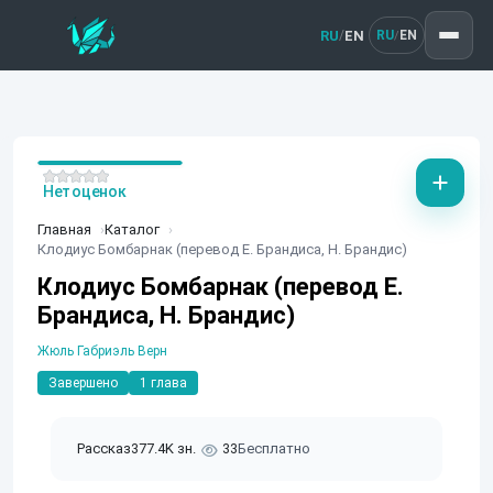
RU
EN
/
RU
EN
/
Нет оценок
Главная
Каталог
Клодиус Бомбарнак (перевод Е. Брандиса, Н. Брандис)
Клодиус Бомбарнак (перевод Е.
Брандиса, Н. Брандис)
Жюль Габриэль Верн
Завершено
1 глава
Рассказ
377.4K зн.
33
Бесплатно