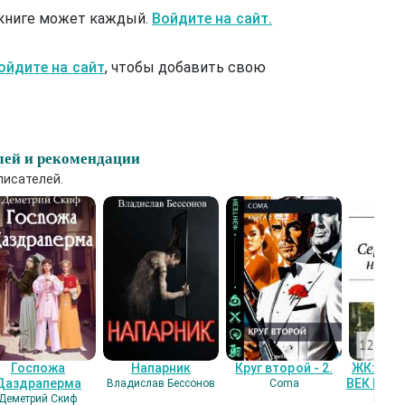
 книге может каждый.
Войдите на сайт.
ойдите на сайт
, чтобы добавить свою
лей и рекомендации
писателей.
Госпожа
Напарник
Круг второй - 2.
ЖК: СЕ
Даздраперма
ВЕК НАШ
Владислав Бессонов
Coma
Деметрий Скиф
Гость