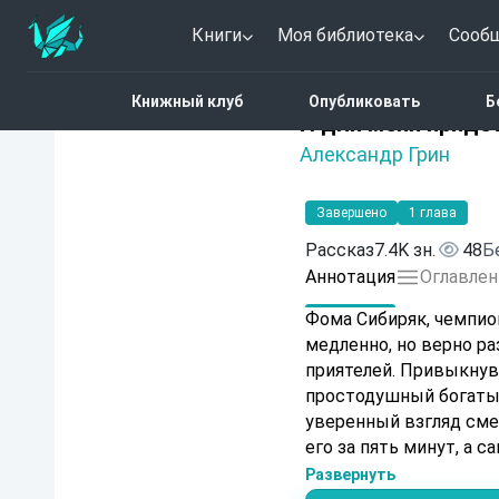
Книги
Моя библиотека
Сооб
Главная
Каталог
И дл
Книжный клуб
Опубликовать
Б
Нет оценок
И для меня приде
Александр Грин
Завершено
1 глава
Рассказ
7.4K зн.
48
Б
Аннотация
Оглавлен
Фома Сибиряк, чемпио
медленно, но верно р
приятелей. Привыкнув
простодушный богатыр
уверенный взгляд сме
его за пять минут, а 
уходит безвозвратно. 
Развернуть
тем, кто, казалось, бы