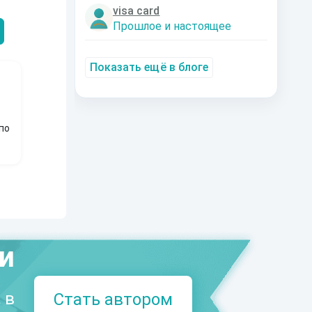
Александрович
nastyaaaacha
Аксюта Янсе
visa card
Прошлое и настоящее
Показать ещё в блоге
по
ми
 в
Стать автором