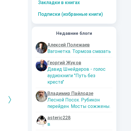
Закладки в книгах
Подписки (избранные книги)
Недавние блоги
Алексей Полежаев
Вагонетка. Тормоза смазать
Георгий Жуков
Давид Шнейдеров - голос
аудиокниги "Путь без
креста"
Владимир Пайлодзе
Лесной Посох. Рубикон
перейден. Мосты сожжены.
asteric228
РЕБРЯНЫЙ
Дальняя
Кто я? Или как
1. Ксенолог
в
ЕЙ ЛЮБВИ
экспедиция
найти себя в
пересадочн
современном мире
станции
-121359
Левадский Артем