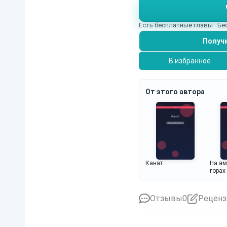
Есть бесплатные главы · Б
Получи
В избранное
От этого автора
Канат
На ам
горах
Отзывы
0
Реценз