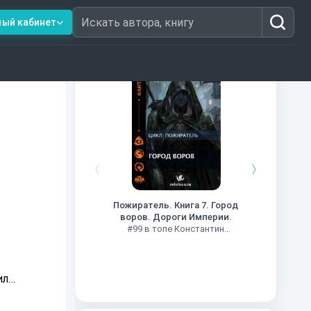
ный кабинет
Искать автора, книгу
Книги из топ-100
Кни
#34 в 
Пожиратель. Книга 7. Город
воров. Дороги Империи.
#99 в топе Константин
Муравьев
ила