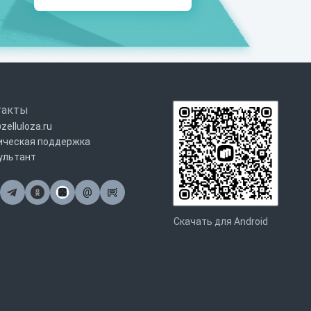
такты
zelluloza.ru
ическая поддержка
ультант
@
Почта
Скачать для Android