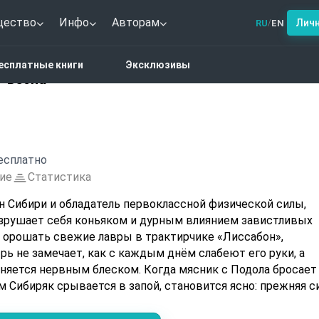
щество
Инфо
Авторам
Лич
RU
EN
/
я меня придет весна
есплатные книги
Эксклюзивы
т весна
есплатно
ие
Статистика
н Сибири и обладатель первоклассной физической силы,
азрушает себя коньяком и дурным влиянием завистливых
 орошать свежие лавры в трактирчике «Лиссабон»,
ь не замечает, как с каждым днём слабеют его руки, а
няется нервным блеском. Когда мясник с Подола бросает
сам Сибиряк срывается в запой, становится ясно: прежняя с
Эта история — о том, как однажды весна приходит даже к
л непобедим.