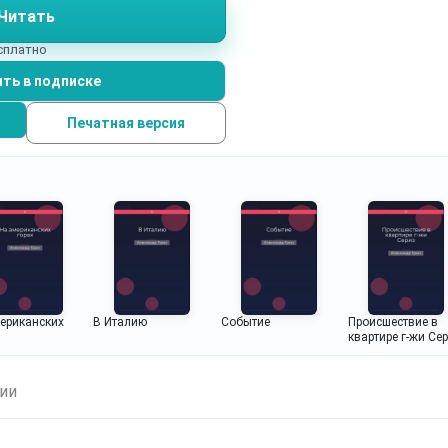
Читать
есплатно
ть в подписке
Печатная версия
ериканских
В Италию
Событие
Происшествие в
квартире г-жи Се
ии