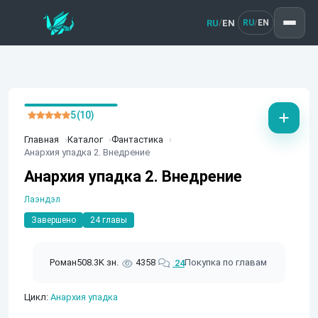
RU
EN
/
RU
EN
/
5 (10)
Главная
Каталог
Фантастика
Анархия упадка 2. Внедрение
Анархия упадка 2. Внедрение
Лаэндэл
Завершено
24 главы
Роман
508.3K зн.
4358
Покупка по главам
24
Цикл:
Анархия упадка