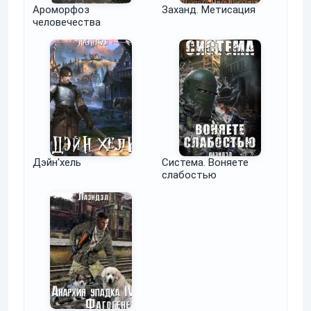
Ароморфоз
Заханд. Метисация
человечества
Дэйн'хель
Система. Воняете
слабостью