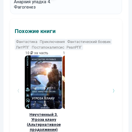
Анархия упадка 4.
Фагогенез
Похожие книги
Фантастика
Приключения
Фантастический боевик
ЛитРПГ
Постапокалипсис
РеалРПГ
10
за часть
10
за часть
10
за часть
Неучтенный 3.
Возвращение
УДАВЬЯ ЯМА
Угроза клану
Наталья
Кер Рей
(Альтернативное
Шкуриндина
продолжение)