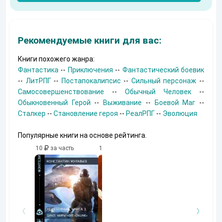
Рекомендуемые книги для вас:
Книги похожего жанра:
Фантастика
--
Приключения
--
Фантастический боевик
--
ЛитРПГ
--
Постапокалипсис
--
Сильный персонаж
--
Самосовершенствование
--
Обычный Человек
--
Обыкновенный Герой
--
Выживание
--
Боевой Маг
--
Сталкер
--
Становление героя
--
РеалРПГ
--
Эволюция
Популярные книги на основе рейтинга.
10
за часть
10
за часть
10
за часть