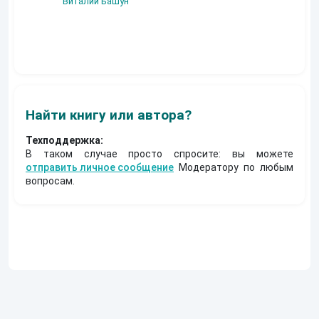
Виталий Башун
Екатерина
(Альтернативное
Ермачкова (Фиби)
продолжение)
Константин
Муравьев
Найти книгу или автора?
Техподдержка:
В таком случае просто спросите: вы можете
отправить личное сообщение
Модератору по любым
вопросам.