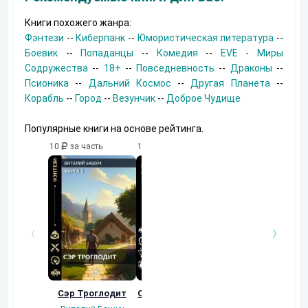
Книги похожего жанра:
Фэнтези
--
Киберпанк
--
Юмористическая литература
--
Боевик
--
Попаданцы
--
Комедия
--
EVE - Миры
Содружества
--
18+
--
Повседневность
--
Драконы
--
Псионика
--
Дальний Космос
--
Другая Планета
--
Корабль
--
Город
--
Везунчик
--
Доброе Чудище
Популярные книги на основе рейтинга.
10
за часть
10
за часть
10
за часть
Сэр Троглодит
Осколки прошлого
Неучтенный 3.
Угроза клану