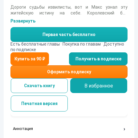
Дороги судьбы извилисты, вот и Макс узнал эту
житейскую истину на себе. Королевский бал
закончился, и парень очнулся в клетке, на полпути к
Развернуть
Сулему. Новая игрушка едет к халифу, только вот кто
станет игрушкой халиф или рыжая девчонка. В этой
Первая часть бесплатно
книге, вас ждут горячие пески пустынь Сулема.
Знойные красотки гарема халифа, немного Магии и
Есть бесплатные главы · Покупка по главам · Доступно
звёздных технологий.
по подписке
Получить в подписке
Оформить подписку
В избранное
Скачать книгу
Печатная версия
Аннотация