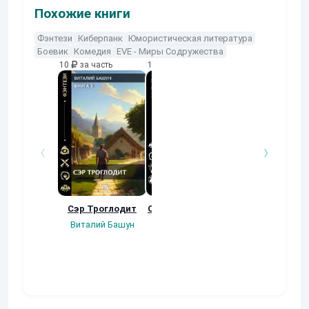
Похожие книги
Фэнтези
Киберпанк
Юмористическая литература
Боевик
Комедия
EVE - Миры Содружества
10
за часть
10
за часть
10
за часть
Сэр Троглодит
Осколки прошлого
Неучтенный 3
Угроза клану
Виталий Башун
Екатерина
(Альтернативн
Ермачкова (Фиби)
продолжение
Константин
Муравьев