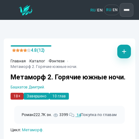
RU
EN
/
RU
EN
/
4.8 (12)
Главная
Каталог
Фэнтези
Метаморф 2. Горячие южные ночи.
Метаморф 2. Горячие южные ночи.
Башкатов Дмитрий.
18+
Завершено
10 глав
Роман
222.7K зн.
3399
Покупка по главам
14
Цикл:
Метаморф.