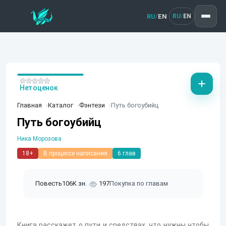
RU
EN
/
RU
EN
/
Нет оценок
Главная
Каталог
Фэнтези
Путь богоубийц
Путь богоубийц
Ника Морозова
18+
В процессе написания
6 глав
Повесть
106K зн.
197
Покупка по главам
Книга расскажет о пути и средствах, что нужны чтобы