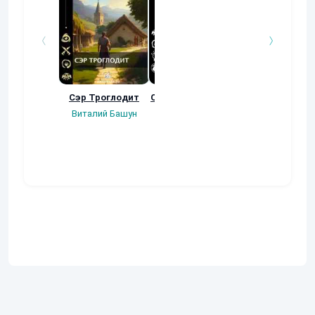
Сэр Троглодит
Осколки прошлого
Неучтенный 3
Угроза клану
Виталий Башун
Екатерина
(Альтернативн
Ермачкова (Фиби)
продолжение
Константин
Муравьев